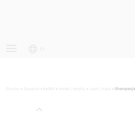
Skip
to
content
FI
Etusivu
›
Sisustus
›
Keittiö
›
Astiat | tarjoilu
›
Lasit | kupit
› Shampanja-