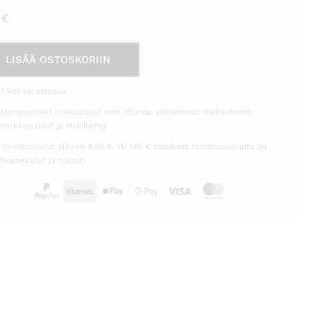
5
€
panja-/coctaillasi
LISÄÄ OSTOSKORIIN
ies
1 kpl varastossa
pe
Monipuoliset maksutavat
mm. Klarna, yleisimmät maksukortit,
èra
verkkopankit ja MobilePay
on
Toimituskulut
alkaen 4,90 €. Yli 140 € tilaukset toimituskuluitta (ei
rä
huonekalut ja matot)