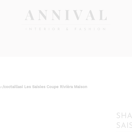
Annival
Sisustus
&
Lifestyle-
muoti
&
sisustusverkkokauppa
/coctaillasi Les Saisies Coupe Rivièra Maison
SHA
SAI