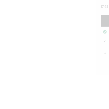
17,9
Sham
Les
Sais
Cou
Rivi
Mais
mää