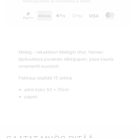
toimituskuluitta (ei huonekalut ja matot)
Maileg – rakastetun Mailegin ohut, hieman
läpikuultava punainen silkkipaperi, jossa kaunis
ornamentti-kuviointi.
Pakkaus sisältää 15 arkkia.
arkin koko 50 x 70cm
paperi