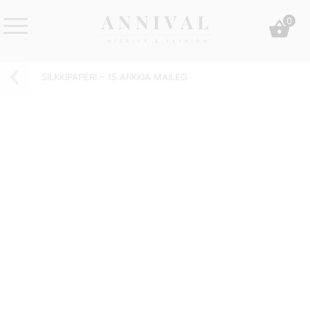
Skip
0
to
content
Annival
Sisustus
Lifestyle-
&
SILKKIPAPERI – 15 ARKKIA MAILEG
&
muoti
sisustusverkkokauppa