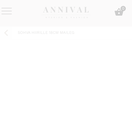
Skip
0
to
content
Annival
Sisustus
Lifestyle-
&
SOHVA HIIRILLE 18CM MAILEG
&
muoti
sisustusverkkokauppa