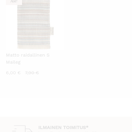
Ale!
KATSO PIKANÄKYMÄ
Matto raidallinen S
Maileg
Nykyinen
Alkuperäinen
6,00
€
7,90
€
hinta
hinta
on:
oli:
6,00 €.
7,90 €.
ILMAINEN TOIMITUS*