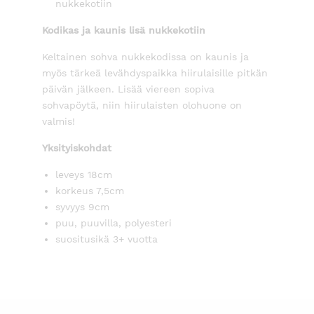
nukkekotiin
Kodikas ja kaunis lisä nukkekotiin
Keltainen sohva nukkekodissa on kaunis ja
myös tärkeä levähdyspaikka hiirulaisille pitkän
päivän jälkeen. Lisää viereen sopiva
sohvapöytä, niin hiirulaisten olohuone on
valmis!
Yksityiskohdat
leveys 18cm
korkeus 7,5cm
syvyys 9cm
puu, puuvilla, polyesteri
suositusikä 3+ vuotta