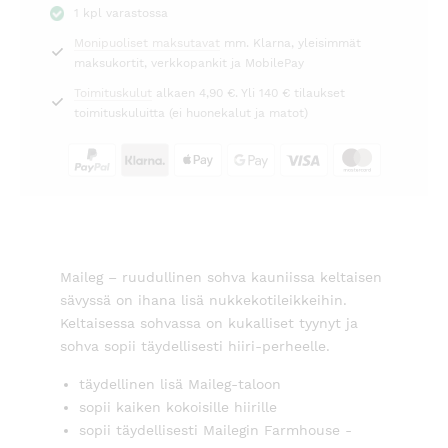
1 kpl varastossa
Maileg
Monipuoliset maksutavat
mm. Klarna, yleisimmät
määrä
maksukortit, verkkopankit ja MobilePay
Toimituskulut
alkaen 4,90 €. Yli 140 € tilaukset
toimituskuluitta (ei huonekalut ja matot)
Maileg – ruudullinen sohva kauniissa keltaisen
sävyssä on ihana lisä nukkekotileikkeihin.
Keltaisessa sohvassa on kukalliset tyynyt ja
sohva sopii täydellisesti hiiri-perheelle.
täydellinen lisä Maileg-taloon
sopii kaiken kokoisille hiirille
sopii täydellisesti Mailegin Farmhouse -