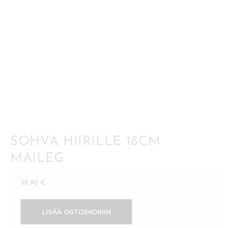
SOHVA HIIRILLE 18CM
MAILEG
39,90
€
Sohva
LISÄÄ OSTOSKORIIN
hiirille
18cm