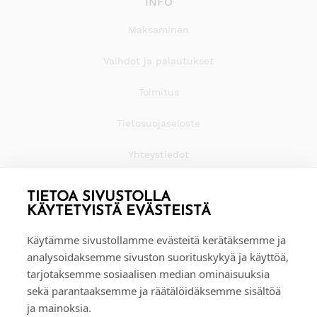
INFO
Maksaminen
Vaihdot ja palautukset
Toimitus
Tietosuojaseloste
Yhteystiedot
TIETOA SIVUSTOLLA
KÄYTETYISTÄ EVÄSTEISTÄ
Käytämme sivustollamme evästeitä kerätäksemme ja
analysoidaksemme sivuston suorituskykyä ja käyttöä,
tarjotaksemme sosiaalisen median ominaisuuksia
sekä parantaaksemme ja räätälöidäksemme sisältöä
ja mainoksia.