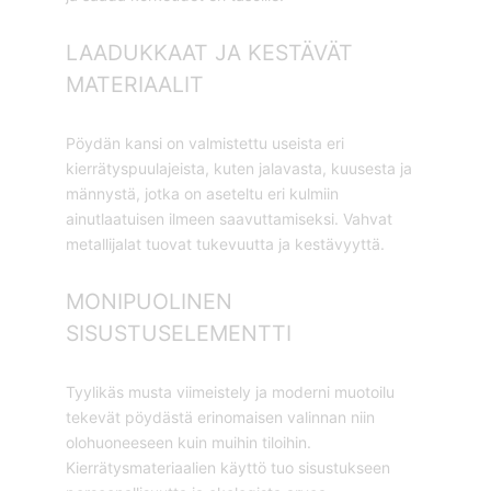
LAADUKKAAT JA KESTÄVÄT
MATERIAALIT
Pöydän kansi on valmistettu useista eri
kierrätyspuulajeista, kuten jalavasta, kuusesta ja
männystä, jotka on aseteltu eri kulmiin
ainutlaatuisen ilmeen saavuttamiseksi. Vahvat
metallijalat tuovat tukevuutta ja kestävyyttä.
MONIPUOLINEN
SISUSTUSELEMENTTI
Tyylikäs musta viimeistely ja moderni muotoilu
tekevät pöydästä erinomaisen valinnan niin
olohuoneeseen kuin muihin tiloihin.
Kierrätysmateriaalien käyttö tuo sisustukseen