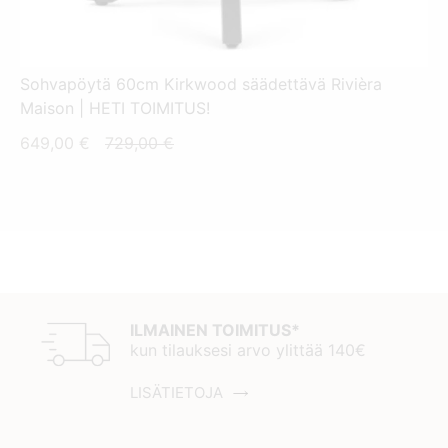
Sohvapöytä 60cm Kirkwood säädettävä Rivièra
Maison | HETI TOIMITUS!
Nykyinen
Alkuperäinen
649,00
€
729,00
€
hinta
hinta
on:
oli:
649,00 €.
729,00 €.
ILMAINEN TOIMITUS*
kun tilauksesi arvo ylittää 140€
LISÄTIETOJA