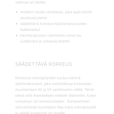
valinnan eri tiloihin.
moderni musta viimeistely, joka sopii moniin
sisustustyyleihin
säädettävä korkeus käyttömukavuuden
lisäämiseksi
kierrätyspuusta valmistettu kansi tuo
rustiikkista ja urbaania ilmettä
SÄÄDETTÄVÄ KORKEUS
Kirkwood-sohvapöytään kuuluu kätevä
säätömekanismi, joka mahdollistaa korkeuden
muuttamisen 40 ja 50 senttimetrin välillä. Tämä
tekee siitä ihanteellisen erilaisiin tilanteisiin, kuten
ruokailuun tai rentoutumiseen. Runsaamman
sohvaryhmän luomiseksi tilaa kaksi sohvapöytää
ja säädä korkeudet eri tasoille.