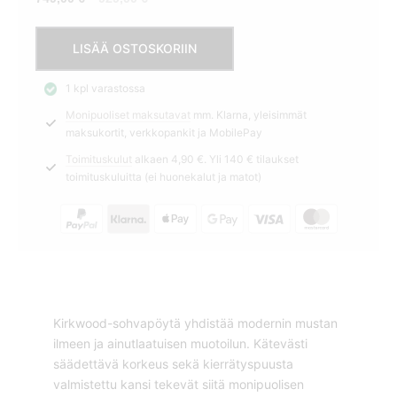
hinta
hinta
Sohvapöytä
on:
oli:
LISÄÄ OSTOSKORIIN
80cm
749,00 €.
929,00 €.
Kirkwood
1 kpl varastossa
säädettävä
Monipuoliset maksutavat
mm. Klarna, yleisimmät
Rivièra
maksukortit, verkkopankit ja MobilePay
Maison
|
Toimituskulut
alkaen 4,90 €. Yli 140 € tilaukset
toimituskuluitta (ei huonekalut ja matot)
HETI
TOIMITUS!
määrä
Kirkwood-sohvapöytä yhdistää modernin mustan
ilmeen ja ainutlaatuisen muotoilun. Kätevästi
säädettävä korkeus sekä kierrätyspuusta
valmistettu kansi tekevät siitä monipuolisen