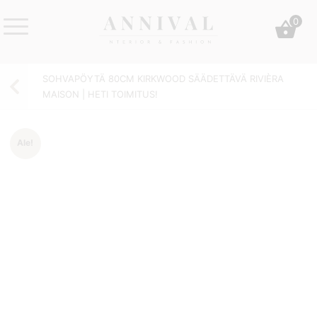
Skip
0
to
content
Annival
Sisustus
Lifestyle-
&
SOHVAPÖYTÄ 80CM KIRKWOOD SÄÄDETTÄVÄ RIVIÈRA
&
muoti
MAISON | HETI TOIMITUS!
sisustusverkkokauppa
Ale!