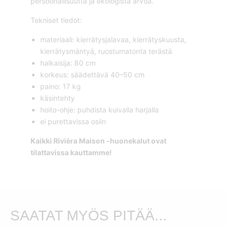
persoonallisuutta ja ekologista arvoa.
Tekniset tiedot:
materiaali: kierrätysjalavaa, kierrätyskuusta,
kierrätysmäntyä, ruostumatonta terästä
halkaisija: 80 cm
korkeus: säädettävä 40–50 cm
paino: 17 kg
käsintehty
hoito-ohje: puhdista kuivalla harjalla
ei purettavissa osiin
Kaikki Rivièra Maison -huonekalut ovat
tilattavissa kauttamme!
SAATAT MYÖS PITÄÄ...