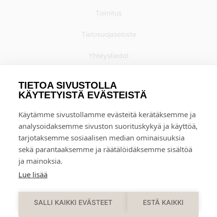
Toimitus
Tietosuojaseloste
Yhteystiedot
TIETOA SIVUSTOLLA
KÄYTETYISTÄ EVÄSTEISTÄ
Käytämme sivustollamme evästeitä kerätäksemme ja
analysoidaksemme sivuston suorituskykyä ja käyttöä,
tarjotaksemme sosiaalisen median ominaisuuksia
sekä parantaaksemme ja räätälöidäksemme sisältöä
ja mainoksia.
Lue lisää
0
SALLI KAIKKI EVÄSTEET
ESTÄ KAIKKI