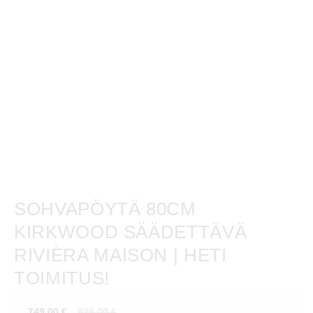
SOHVAPÖYTÄ 80CM
KIRKWOOD SÄÄDETTÄVÄ
RIVIÈRA MAISON | HETI
TOIMITUS!
Nykyinen
Alkuperäinen
749,00
€
929,00
€