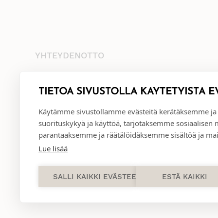
YHTEYDENOTTO
+35845 8041481
info@annival.fi
TIETOA SIVUSTOLLA KÄYTETYISTÄ E
Setäläntie 2, 40950 Muurame
Käytämme sivustollamme evästeitä kerätäksemme ja
suorituskykyä ja käyttöä, tarjotaksemme sosiaalisen
parantaaksemme ja räätälöidäksemme sisältöä ja mai
Lue lisää
SALLI KAIKKI EVÄSTEET
ESTÄ KAIKKI