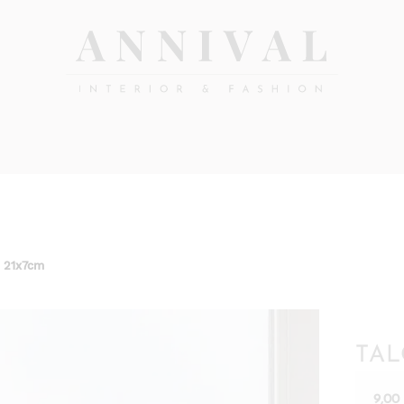
Annival
Sisustus
&
Lifestyle-
muoti
&
sisustusverkkokauppa
o 21x7cm
TAL
9,0