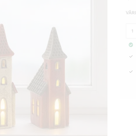
VÄR
Talo
Vint
kirk
21x
mää