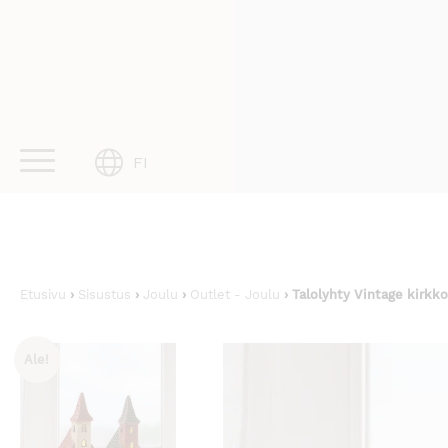
Skip
to
content
FI
Etusivu
›
Sisustus
›
Joulu
›
Outlet - Joulu
› Talolyhty Vintage kirkk
Ale!