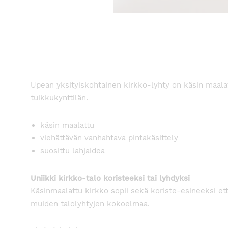
Upean yksityiskohtainen kirkko-lyhty on käsin maalatt
tuikkukynttilän.
käsin maalattu
viehättävän vanhahtava pintakäsittely
suosittu lahjaidea
Uniikki kirkko-talo koristeeksi tai lyhdyksi
Käsinmaalattu kirkko sopii sekä koriste-esineeksi että
muiden talolyhtyjen kokoelmaa.