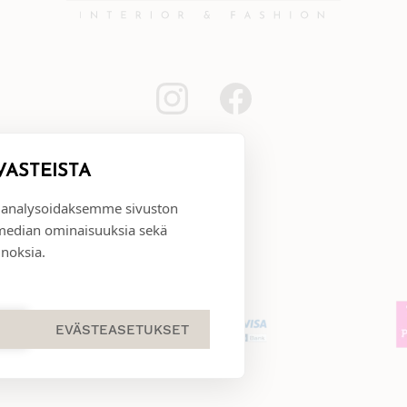
VÄSTEISTÄ
 analysoidaksemme sivuston
 median ominaisuuksia sekä
noksia.
EVÄSTEASETUKSET