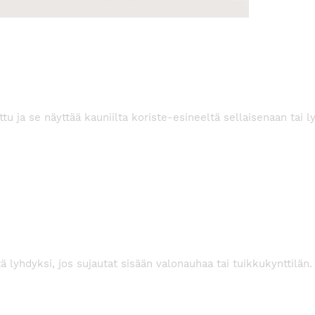
u ja se näyttää kauniilta koriste-esineeltä sellaisenaan tai ly
 lyhdyksi, jos sujautat sisään valonauhaa tai tuikkukynttilän.