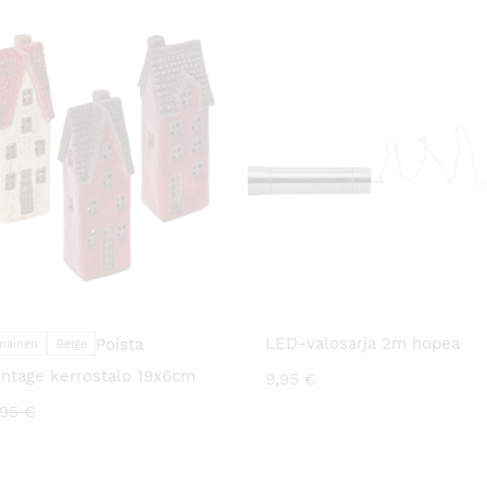
TÄLLÄ
TUOTTEELLA
ON
USEAMPI
MUUNNELMA.
VOIT
TEHDÄ
VALINNAT
TUOTTEEN
SIVULLA.
LED-valosarja 2m hopea
Poista
nainen
Beige
Vintage kerrostalo 19x6cm
9,95
€
kyinen
Alkuperäinen
,95
€
nta
hinta
:
oli: