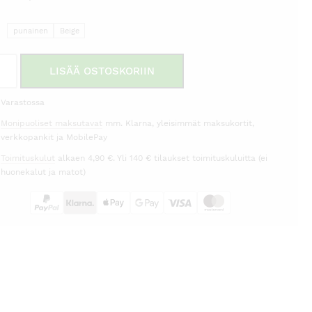
hinta
hinta
I
on:
oli:
punainen
Beige
9,00 €.
22,95 €.
lyhty
LISÄÄ OSTOSKORIIN
age
ko
Varastossa
7cm
Monipuoliset maksutavat
mm. Klarna, yleisimmät maksukortit,
rä
verkkopankit ja MobilePay
Toimituskulut
alkaen 4,90 €. Yli 140 € tilaukset toimituskuluitta (ei
huonekalut ja matot)