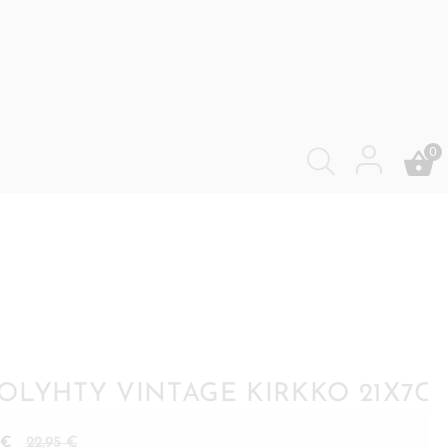
0
OLYHTY VINTAGE KIRKKO 21X7C
Nykyinen
Alkuperäinen
0
€
22,95
€