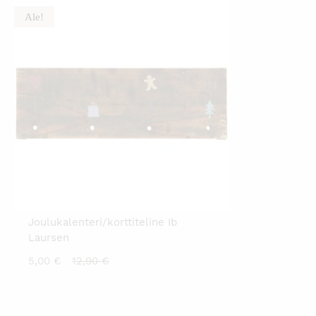
9,
Ale!
Joulukalenteri/korttiteline Ib
Laursen
Nykyinen
Alkuperäinen
5,00
€
12,90
€
hinta
hinta
on:
oli:
5,00 €.
12,90 €.