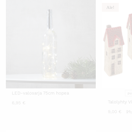
Ale!
LED-valosarja 75cm hopea
pu
Talolyhty 
6,95
€
Ny
9,00
€
21
hi
on