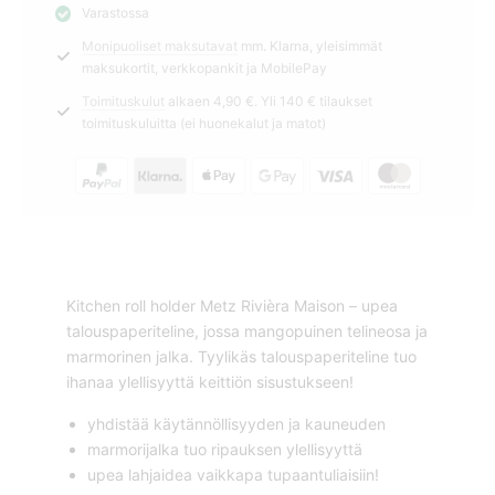
Varastossa
Maison
Monipuoliset maksutavat
mm. Klarna, yleisimmät
määrä
maksukortit, verkkopankit ja MobilePay
Toimituskulut
alkaen 4,90 €. Yli 140 € tilaukset
toimituskuluitta (ei huonekalut ja matot)
Kitchen roll holder Metz Rivièra Maison – upea
talouspaperiteline, jossa mangopuinen telineosa ja
marmorinen jalka. Tyylikäs talouspaperiteline tuo
ihanaa ylellisyyttä keittiön sisustukseen!
yhdistää käytännöllisyyden ja kauneuden
marmorijalka tuo ripauksen ylellisyyttä
upea lahjaidea vaikkapa tupaantuliaisiin!