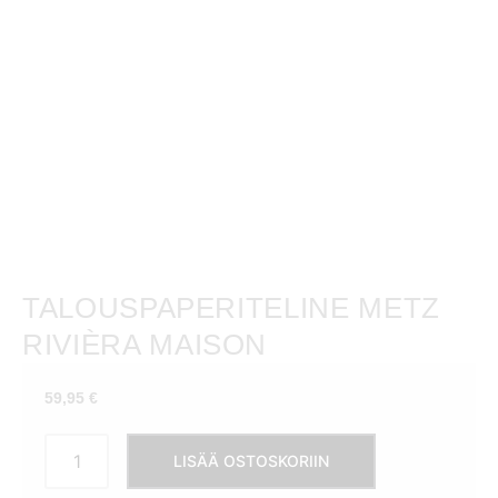
TALOUSPAPERITELINE METZ
RIVIÈRA MAISON
59,95
€
Talouspaperiteline
LISÄÄ OSTOSKORIIN
Metz
Rivièra