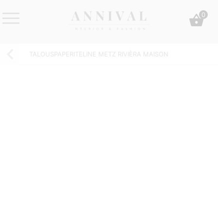
Skip
0
to
content
Annival
Sisustus
Lifestyle-
&
TALOUSPAPERITELINE METZ RIVIÈRA MAISON
&
muoti
sisustusverkkokauppa