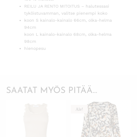
REILU JA RENTO MITOITUS – halutessasi
tyköistuvamman, valitse pienempi koko
koon S kainalo-kainalo 66cm, olka-helma
94cm
koon L kainalo-kainalo 68cm, olka-helma
98cm
hienopesu
SAATAT MYÖS PITÄÄ...
Ale!
KATSO PIKANÄKYMÄ
KATSO PIKANÄKYMÄ