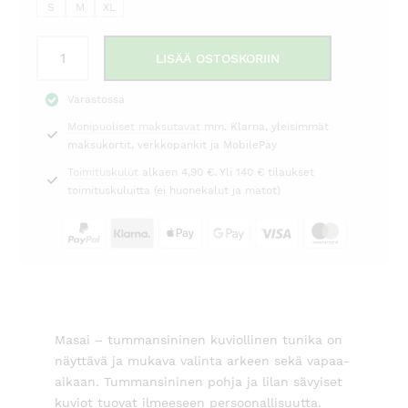
S
M
XL
Viskoosimekko/tunika
LISÄÄ OSTOSKORIIN
Gamilla
Masai
Varastossa
määrä
Monipuoliset maksutavat
mm. Klarna, yleisimmät
maksukortit, verkkopankit ja MobilePay
Toimituskulut
alkaen 4,90 €. Yli 140 € tilaukset
toimituskuluitta (ei huonekalut ja matot)
Masai – tummansininen kuviollinen tunika on
näyttävä ja mukava valinta arkeen sekä vapaa-
aikaan. Tummansininen pohja ja lilan sävyiset
kuviot tuovat ilmeeseen persoonallisuutta.