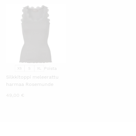
KATSO PIKANÄKYMÄ
Poista
XS
S
XL
Silkkitoppi meleerattu
harmaa Rosemunde
49,00
€