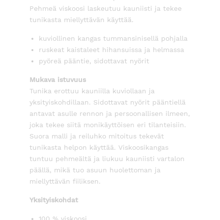
Pehmeä viskoosi laskeutuu kauniisti ja tekee
tunikasta miellyttävän käyttää.
kuviollinen kangas tummansinisellä pohjalla
ruskeat kaistaleet hihansuissa ja helmassa
pyöreä pääntie, sidottavat nyörit
Mukava istuvuus
Tunika erottuu kauniilla kuviollaan ja
yksityiskohdillaan. Sidottavat nyörit pääntiellä
antavat asulle rennon ja persoonallisen ilmeen,
joka tekee siitä monikäyttöisen eri tilanteisiin.
Suora malli ja reiluhko mitoitus tekevät
tunikasta helpon käyttää. Viskoosikangas
tuntuu pehmeältä ja liukuu kauniisti vartalon
päällä, mikä tuo asuun huolettoman ja
miellyttävän fiiliksen.
Yksityiskohdat
100 % viskoosi