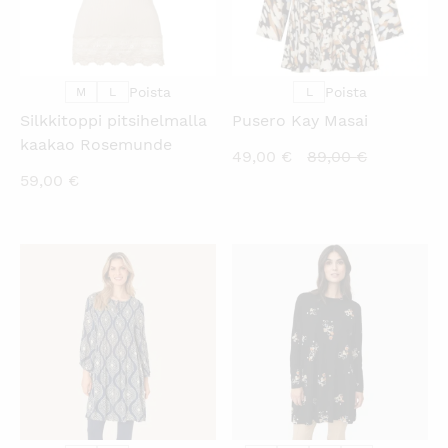
Poista
Poista
M
L
L
Silkkitoppi pitsihelmalla
Pusero Kay Masai
kaakao Rosemunde
Nykyinen
Alkuperäi
49,00
€
89,00
€
59,00
€
hinta
hinta
on:
oli:
49,00 €.
89,00 €.
KATSO PIKANÄKYMÄ
KATSO PIKANÄKYMÄ