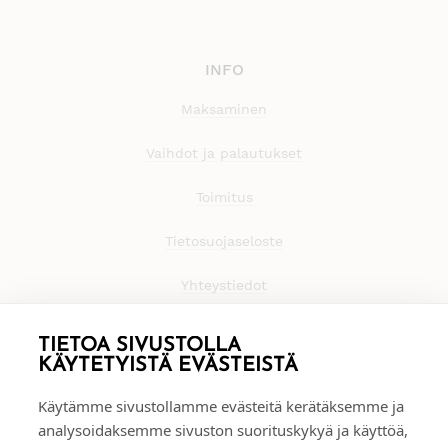
INFO
Maksaminen
Vaihdot ja palautukset
Toimitus
Tietosuojaseloste
Yhteystiedot
TIETOA SIVUSTOLLA
KÄYTETYISTÄ EVÄSTEISTÄ
Käytämme sivustollamme evästeitä kerätäksemme ja
analysoidaksemme sivuston suorituskykyä ja käyttöä,