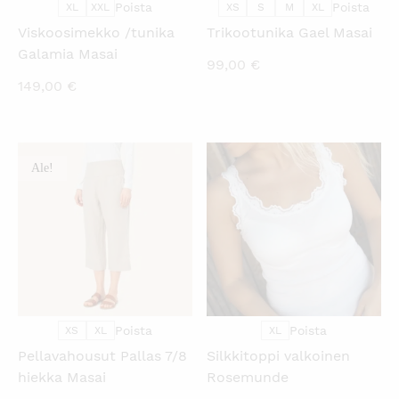
Poista
Poista
XL
XXL
XS
S
M
XL
Viskoosimekko /tunika
Trikootunika Gael Masai
Galamia Masai
99,00
€
149,00
€
Ale!
KATSO PIKANÄKYMÄ
KATSO PIKANÄKYMÄ
Poista
Poista
XS
XL
XL
Pellavahousut Pallas 7/8
Silkkitoppi valkoinen
hiekka Masai
Rosemunde