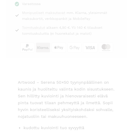
Varastossa
Artwood
Monipuoliset maksutavat
mm. Klarna, yleisimmät
määrä
maksukortit, verkkopankit ja MobilePay
Toimituskulut
alkaen 4,90 €. Yli 140 € tilaukset
toimituskuluitta (ei huonekalut ja matot)
Artwood – Serena 50×50 tyynynpäällinen on
kaunis ja huoliteltu valinta kodin sisustukseen.
Sen hillitty kuviointi ja hienovaraisesti elävä
pinta tuovat tilaan pehmeyttä ja ilmettä. Sopii
hyvin koristeelliseksi yksityiskohdaksi sohvalle,
nojatuoliin tai makuuhuoneeseen.
kudottu kuviointi tuo syvyyttä