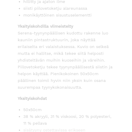
hillitty ja ajaton ilme
siisti piilovetoketju alareunassa
monikäyttöinen sisustuselementti
Yksityiskohdilla viimeistelty
Serena-tyynynpäällisen kudottu rakenne luo
kauniin pintastruktuurin, joka näyttää
erilaiselta eri valaistuksessa. Kuvio on selkeä
mutta ei hallitse, mikä tekee siitä helposti
yhdisteltävän muihin kuoseihin ja väreihin.
Piilovetoketju tekee tyynynpäällisestä siistin ja
helpon käyttää. Pienikokoinen 50x50cm
päällinen toimii hyvin niin yksin kuin osana
suurempaa tyynykokonaisuutta.
Yksityiskohdat
50x50cm
38 % akryyli, 31 % viskoosi, 20 % polyesteri,
11 % pellava
sisätyyny ostettavissa erikseen