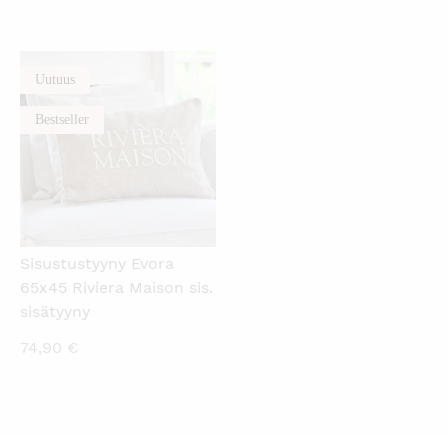
Uutuus
KATSO PIKANÄKYMÄ
Bestseller
Sisustustyyny Evora
65x45 Riviera Maison sis.
sisätyyny
74,90
€