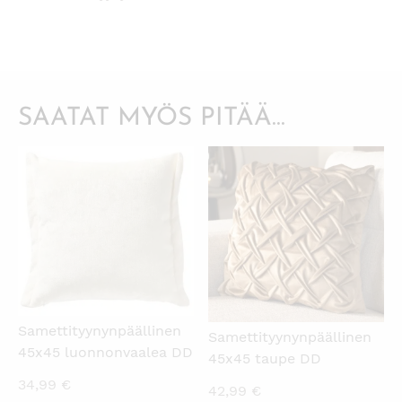
SAATAT MYÖS PITÄÄ...
KATSO PIKANÄKYMÄ
KATSO PIKANÄKYMÄ
Samettityynynpäällinen
Samettityynynpäällinen
45x45 luonnonvaalea DD
45x45 taupe DD
34,99
€
42,99
€