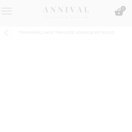
Skip
0
to
content
Annival
Sisustus
Lifestyle-
&
TYYNYNPÄÄLLINEN TRAILSIDE 40X60CM ARTWOOD
&
muoti
sisustusverkkokauppa