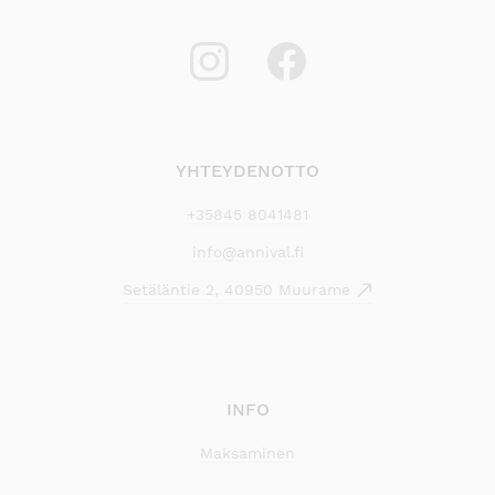
YHTEYDENOTTO
+35845 8041481
info@annival.fi
Setäläntie 2, 40950 Muurame
INFO
Maksaminen