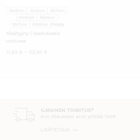
30x40cm
30x50cm
35x70cm
40x60cm
50x50cm
Poista
50x70cm
60x60cm
Sisätyyny | laadukasta
untuvaa
Hintaluokka:
11,90
€
–
23,90
€
11,90 €
-
23,90 €
ILMAINEN TOIMITUS*
kun tilauksesi arvo ylittää 140€
LISÄTIETOJA