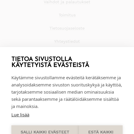
Vaihdot ja palautukset
Toimitus
Tietosuojaseloste
Yhteystiedot
TIETOA SIVUSTOLLA
KÄYTETYISTÄ EVÄSTEISTÄ
Käytämme sivustollamme evästeitä kerätäksemme ja
analysoidaksemme sivuston suorituskykyä ja käyttöä,
tarjotaksemme sosiaalisen median ominaisuuksia
sekä parantaaksemme ja räätälöidäksemme sisältöä
ja mainoksia.
Lue lisää
0
SALLI KAIKKI EVÄSTEET
ESTÄ KAIKKI