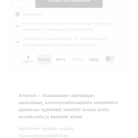
LISÄÄ OSTOSKORIIN
Trailside
40x60cm
Varastossa
Artwood
Monipuoliset maksutavat
mm. Klarna, yleisimmät
määrä
maksukortit, verkkopankit ja MobilePay
Toimituskulut
alkaen 4,90 €. Yli 140 € tilaukset
toimituskuluitta (ei huonekalut ja matot)
Artwood – Ruotsalaisen valmistajan
laadukkaat, luonnonmateriaaleista valmistetut
ajattoman tyylikkäät tekstiilit tuovat kotiin
arvokkuutta ja kestävät aikaa!
Ajattoman tyylikäs ruskea
sisustustyynynpäällinen.