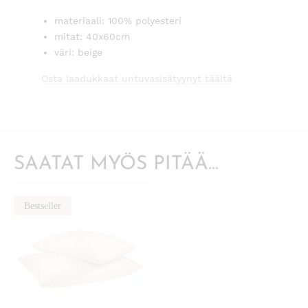
materiaali: 100% polyesteri
mitat: 40x60cm
väri: beige
Osta laadukkaat untuvasisätyynyt täältä
SAATAT MYÖS PITÄÄ...
Bestseller
KATSO PIKANÄKYMÄ