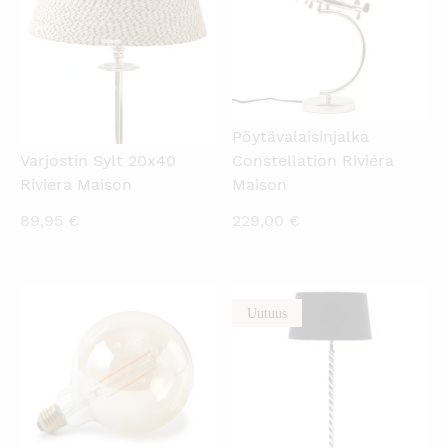
Pöytävalaisinjalka
Constellation Riviéra
Varjostin Sylt 20x40
Maison
Riviera Maison
229,00
€
89,95
€
Uutuus
KATSO PIKANÄKYMÄ
KATSO PIKANÄKYMÄ