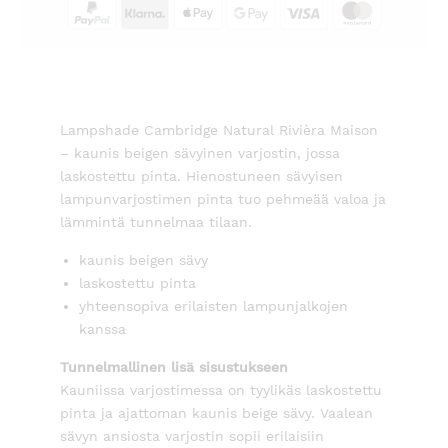
Lampshade Cambridge Natural Rivièra Maison
– kaunis beigen sävyinen varjostin, jossa
laskostettu pinta. Hienostuneen sävyisen
lampunvarjostimen pinta tuo pehmeää valoa ja
lämmintä tunnelmaa tilaan.
kaunis beigen sävy
laskostettu pinta
yhteensopiva erilaisten lampunjalkojen
kanssa
Tunnelmallinen lisä sisustukseen
Kauniissa varjostimessa on tyylikäs laskostettu
pinta ja ajattoman kaunis beige sävy. Vaalean
sävyn ansiosta varjostin sopii erilaisiin