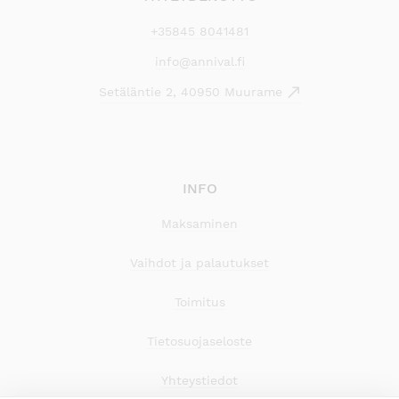
+35845 8041481
info@annival.fi
Setäläntie 2, 40950 Muurame
INFO
Maksaminen
Vaihdot ja palautukset
Toimitus
Tietosuojaseloste
Yhteystiedot