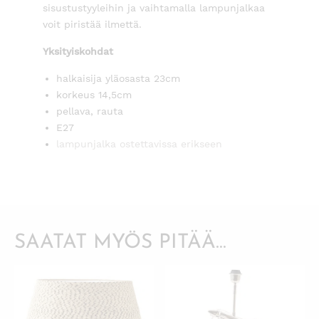
sisustustyyleihin ja vaihtamalla lampunjalkaa
voit piristää ilmettä.
Yksityiskohdat
halkaisija yläosasta 23cm
korkeus 14,5cm
pellava, rauta
E27
lampunjalka ostettavissa erikseen
SAATAT MYÖS PITÄÄ...
KATSO PIKANÄKYMÄ
KATSO PIKANÄKYMÄ