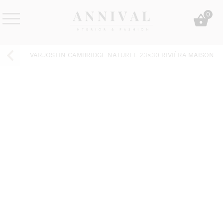
Skip
0
to
content
Annival
Sisustus
Lifestyle-
&
VARJOSTIN CAMBRIDGE NATUREL 23×30 RIVIÈRA MAISON
&
muoti
sisustusverkkokauppa