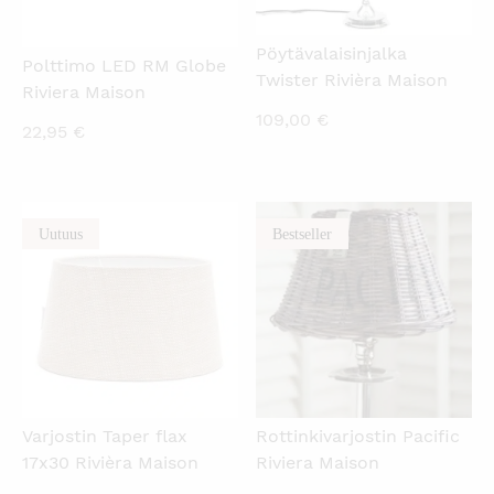
Pöytävalaisinjalka
Polttimo LED RM Globe
Twister Rivièra Maison
Riviera Maison
109,00
€
22,95
€
Uutuus
Bestseller
KATSO PIKANÄKYMÄ
KATSO PIKANÄKYMÄ
Varjostin Taper flax
Rottinkivarjostin Pacific
17x30 Rivièra Maison
Riviera Maison