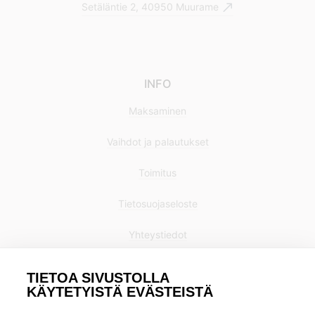
Setäläntie 2, 40950 Muurame
INFO
Maksaminen
Vaihdot ja palautukset
Toimitus
Tietosuojaseloste
Yhteystiedot
TIETOA SIVUSTOLLA
KÄYTETYISTÄ EVÄSTEISTÄ