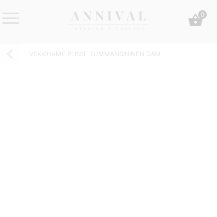
Skip
0
to
content
Annival
Sisustus
Lifestyle-
&
VEKKIHAME PLISSE TUMMANSININEN G&M
&
muoti
sisustusverkkokauppa