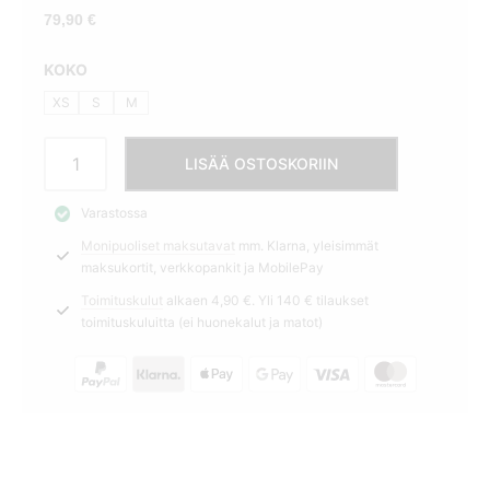
79,90
€
KOKO
XS
S
M
Vekkihame
LISÄÄ OSTOSKORIIN
Plisse
tummansininen
Varastossa
G&M
Monipuoliset maksutavat
mm. Klarna, yleisimmät
määrä
maksukortit, verkkopankit ja MobilePay
Toimituskulut
alkaen 4,90 €. Yli 140 € tilaukset
toimituskuluitta (ei huonekalut ja matot)