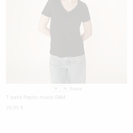
TÄLLÄ
TUOTTEELLA
ON
USEAMPI
MUUNNELMA.
VOIT
TEHDÄ
VALINNAT
TUOTTEEN
SIVULLA.
M
XL
Poista
T-paita Pepito musta G&M
39,95
€