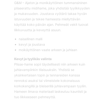
G&M – Ajaton ja monikäyttöinen tummansininen
pliseerattu midihame, joka yhdistää tyylikkyyden
ja mukavuuden. Joustava vyötärö takaa hyvän
istuvuuden ja tekee hameesta miellyttävän
käyttää koko päivän ajan. Pehmeät vekit tuovat
liikkuvuutta ja keveyttä asuun.
naisellinen malli
kevyt ja joustava
moikäyttöinen vaate arkeen ja juhlaan
Kevyt ja tyylikäs valinta
Plisse-hame sopii täydellisesti niin arkeen kuin
juhlavampiinkin tilaisuuksiin. Yhdistä se
yksinkertaisen topin ja tennareiden kanssa
rennoksi asuksi tai viimeistele kokonaisuus
korkokengillä ja bleiserillä juhlavampaan tyyliin.
Hameen ilmava materiaali laskeutuu kauniisti ja
tuo liikkeeseen pehmeyttä.