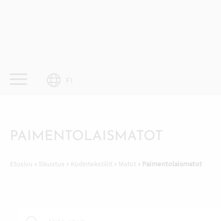
Skip
to
content
FI
PAIMENTOLAISMATOT
Etusivu
›
Sisustus
›
Kodintekstiilit
›
Matot
› Paimentolaismatot