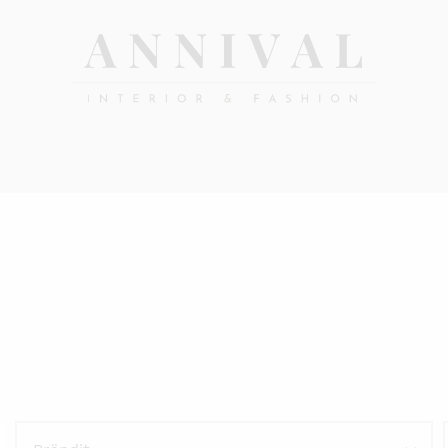
Annival
Sisustus
&
Lifestyle-
muoti
&
sisustusverkkokauppa