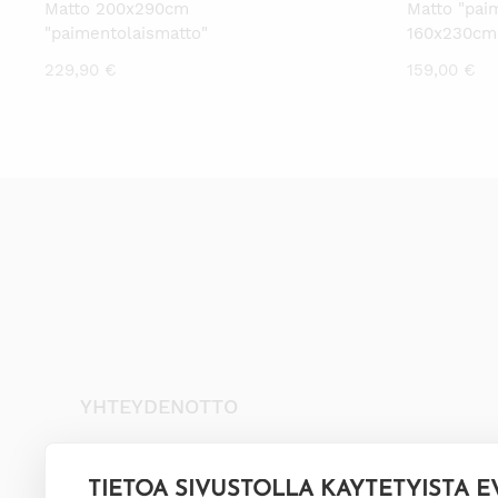
Matto 200x290cm
Matto "pai
"paimentolaismatto"
160x230cm
229,90
€
159,00
€
YHTEYDENOTTO
+35845 8041481
info@annival.fi
TIETOA SIVUSTOLLA KÄYTETYISTÄ E