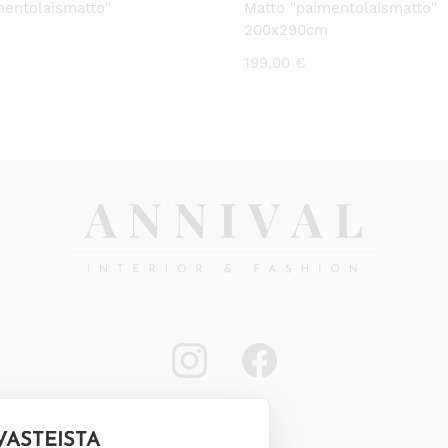
mentolaismatto"
Matto "paimentolaismatto"
200x290cm
199,00
€
VÄSTEISTÄ