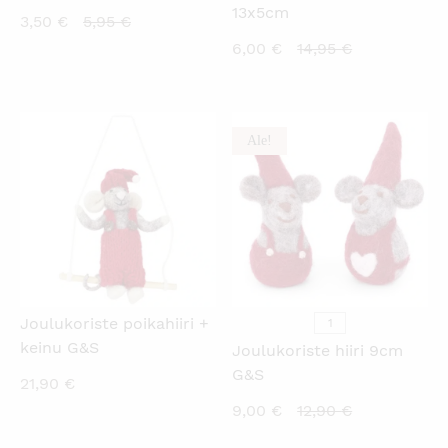
13x5cm
Nykyinen
Alkuperäinen
3,50
€
5,95
€
hinta
hinta
Nykyinen
Alkuperäine
6,00
€
14,95
€
on:
oli:
hinta
hinta
3,50 €.
5,95 €.
on:
oli:
6,00 €.
14,95 €.
Ale!
KATSO PIKANÄKYMÄ
KATSO PIKANÄKYMÄ
Joulukoriste poikahiiri +
1
keinu G&S
Joulukoriste hiiri 9cm
G&S
21,90
€
Nykyinen
Alkuperäine
9,00
€
12,90
€
hinta
hinta