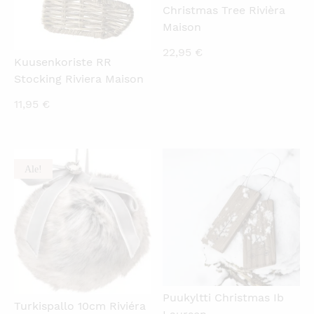
Christmas Tree Rivièra
Maison
22,95
€
Kuusenkoriste RR
Stocking Riviera Maison
11,95
€
Ale!
KATSO PIKANÄKYMÄ
KATSO PIKANÄKYMÄ
Puukyltti Christmas Ib
Turkispallo 10cm Riviéra