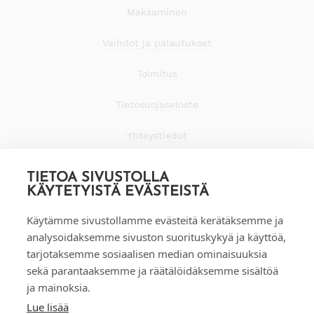
Maksaminen
Vaihdot ja palautukset
Toimitus
Tietosuojaseloste
Yhteystiedot
TIETOA SIVUSTOLLA
KÄYTETYISTÄ EVÄSTEISTÄ
Käytämme sivustollamme evästeitä kerätäksemme ja
analysoidaksemme sivuston suorituskykyä ja käyttöä,
tarjotaksemme sosiaalisen median ominaisuuksia
sekä parantaaksemme ja räätälöidäksemme sisältöä
ja mainoksia.
Lue lisää