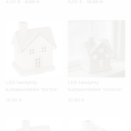
Nykyinen
Alkuperäinen
Nykyinen
Alkuperäine
4,00
€
8,90
€
6,00
€
12,90
€
hinta
hinta
hinta
hinta
on:
oli:
on:
oli:
4,00 €.
8,90 €.
6,00 €.
12,90 €.
KATSO PIKANÄKYMÄ
KATSO PIKANÄKYMÄ
LED talolyhty
LED talolyhty
kultasomistein 10x7cm
kultasomistein 13x10cm
18,95
€
22,95
€
KATSO PIKANÄKYMÄ
KATSO PIKANÄKYMÄ