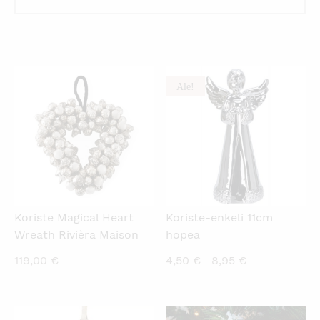
Ale!
KATSO PIKANÄKYMÄ
KATSO PIKANÄKYMÄ
Koriste Magical Heart
Koriste-enkeli 11cm
Wreath Rivièra Maison
hopea
Nykyinen
Alkuperäinen
119,00
€
4,50
€
8,95
€
hinta
hinta
on:
oli:
4,50 €.
8,95 €.