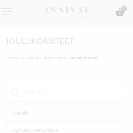
Skip
0
to
content
Annival
Sisustus
Lifestyle-
&
&
muoti
JOULUKORISTEET
sisustusverkkokauppa
Etusivu
›
Sisustus
›
Piensisustus
› Joulukoristeet