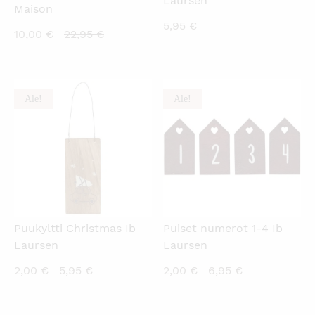
Laursen
Maison
5,95
€
Nykyinen
Alkuperäinen
10,00
€
22,95
€
hinta
hinta
on:
oli:
10,00 €.
22,95 €.
Ale!
Ale!
KATSO PIKANÄKYMÄ
KATSO PIKANÄKYMÄ
Puukyltti Christmas Ib
Puiset numerot 1-4 Ib
Laursen
Laursen
Nykyinen
Alkuperäinen
Nykyinen
Alkuperäinen
2,00
€
5,95
€
2,00
€
6,95
€
hinta
hinta
hinta
hinta
on:
oli:
on:
oli: