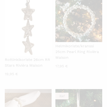
KATSO PIKANÄKYMÄ
KATSO PIKANÄKYMÄ
Helmikoriste/kranssi
25cm Pearl Ring Rivièra
Maison
Rottinkikoriste 26cm RR
Stars Rivièra Maison
17,95
€
19,95
€
Ale!
KATSO PIKANÄKYMÄ
KATSO PIKANÄKYMÄ