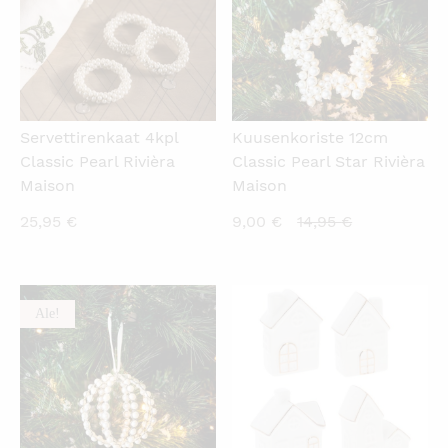
Servettirenkaat 4kpl
Kuusenkoriste 12cm
Classic Pearl Rivièra
Classic Pearl Star Rivièra
Maison
Maison
Nykyinen
Alkuperäine
25,95
€
9,00
€
14,95
€
hinta
hinta
on:
oli:
9,00 €.
14,95 €.
Ale!
KATSO PIKANÄKYMÄ
KATSO PIKANÄKYMÄ