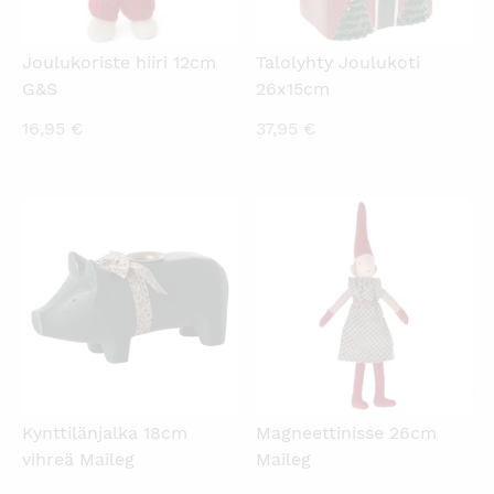
Joulukoriste hiiri 12cm
Talolyhty Joulukoti
G&S
26x15cm
16,95
€
37,95
€
KATSO PIKANÄKYMÄ
KATSO PIKANÄKYMÄ
Kynttilänjalka 18cm
Magneettinisse 26cm
vihreä Maileg
Maileg