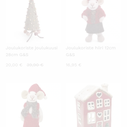
Joulukoriste joulukuusi
Joulukoriste hiiri 12cm
28cm G&S
G&S
Nykyinen
Alkuperäinen
20,00
€
39,90
€
16,95
€
hinta
hinta
on:
oli:
20,00 €.
39,90 €.
KATSO PIKANÄKYMÄ
KATSO PIKANÄKYMÄ