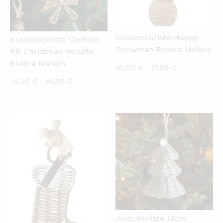
Kuusenkoriste Happy
Kuusenkoriste 12x15cm
Snowman Riviéra Maison
RR Christmas Wreath
Riviéra Maison
Nykyinen
Alkuperäin
10,00
€
17,95
€
hinta
hinta
Nykyinen
Alkuperäinen
14,00
€
16,95
€
on:
oli:
hinta
hinta
10,00 €.
17,95 €.
on:
oli:
14,00 €.
16,95 €.
KATSO PIKANÄKYMÄ
KATSO PIKANÄKYMÄ
Joulukoriste 13cm