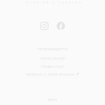
YHTEYDENOTTO
+35845 8041481
info@annival.fi
Setäläntie 2, 40950 Muurame
INFO