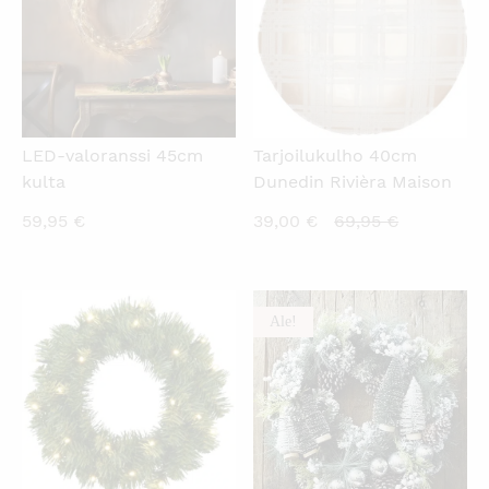
LED-valoranssi 45cm
Tarjoilukulho 40cm
kulta
Dunedin Rivièra Maison
Nykyinen
Alkuperäi
59,95
€
39,00
€
69,95
€
hinta
hinta
on:
oli:
39,00 €.
69,95 €.
Ale!
KATSO PIKANÄKYMÄ
KATSO PIKANÄKYMÄ