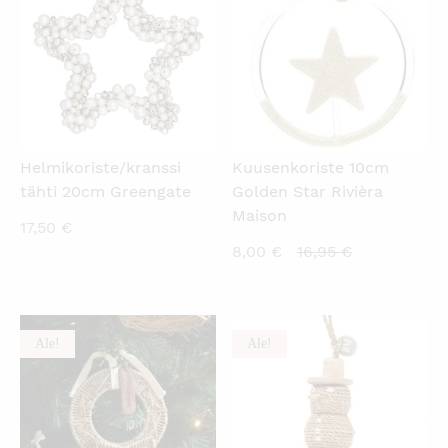
Helmikoriste/kranssi
Kuusenkoriste 10cm
tähti 20cm Greengate
Golden Star Rivièra
Maison
17,50
€
Nykyinen
Alkuperäine
8,00
€
16,95
€
hinta
hinta
on:
oli:
8,00 €.
16,95 €.
Ale!
Ale!
KATSO PIKANÄKYMÄ
KATSO PIKANÄKYMÄ