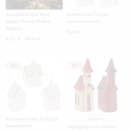
Kuusenkoriste 8cm
Koristetalo 7x6cm
Magic Pearls Rivièra
kultasomistein
Maison
6,95
€
Nykyinen
Alkuperäinen
8,00
€
14,95
€
hinta
hinta
on:
oli:
8,00 €.
14,95 €.
Ale!
Ale!
KATSO PIKANÄKYMÄ
KATSO PIKANÄKYMÄ
Kuusenkoriste 6x3,5cm
punainen
keraaminen
Vintagekoriste kirkko