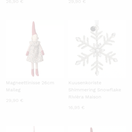
26,90
€
29,90
€
KATSO PIKANÄKYMÄ
KATSO PIKANÄKYMÄ
Magneettinisse 26cm
Kuusenkoriste
Maileg
Shimmering Snowflake
Rivièra Maison
29,90
€
16,95
€