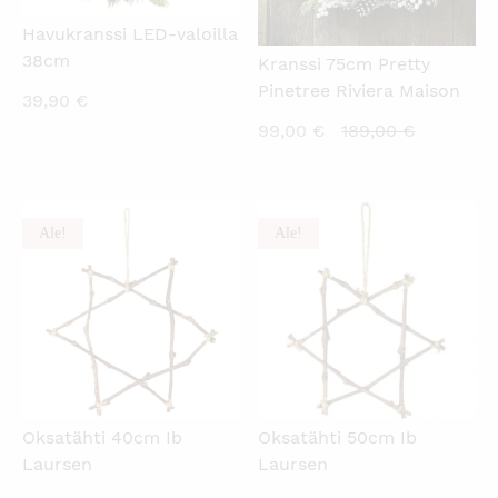
Havukranssi LED-valoilla
38cm
Kranssi 75cm Pretty
Pinetree Riviera Maison
39,90
€
Nykyinen
Alkuperä
99,00
€
189,00
€
hinta
hinta
on:
oli:
99,00 €.
189,00 €.
Ale!
Ale!
KATSO PIKANÄKYMÄ
KATSO PIKANÄKYMÄ
Oksatähti 40cm Ib
Oksatähti 50cm Ib
Laursen
Laursen