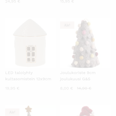
24,95
€
15,95
€
Ale!
KATSO PIKANÄKYMÄ
KATSO PIKANÄKYMÄ
LED talolyhty
Joulukoriste 9cm
kultasomistein 12x9cm
joulukuusi G&S
Nykyinen
Alkuperäine
19,95
€
8,00
€
14,90
€
hinta
hinta
on:
oli:
8,00 €.
14,90 €.
Ale!
KATSO PIKANÄKYMÄ
KATSO PIKANÄKYMÄ