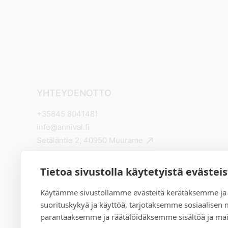
YHTEYDENOTTO
+35845 8041481
info@annival.fi
Setäläntie 2, 40950 Muurame
Tietoa sivustolla käytetyistä evästei
Käytämme sivustollamme evästeitä kerätäksemme ja
suorituskykyä ja käyttöä, tarjotaksemme sosiaalisen
parantaaksemme ja räätälöidäksemme sisältöä ja mai