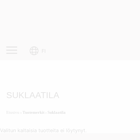
Skip
to
content
FI
SUKLAATILA
Etusivu
› Tuotemerkit › Suklaatila
Valitun kaltaisia tuotteita ei löytynyt.