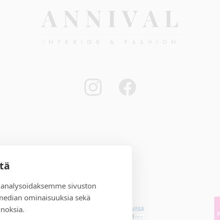
stä
 analysoidaksemme sivuston
 median ominaisuuksia sekä
noksia.