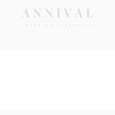
Annival
Sisustus
&
Lifestyle-
muoti
&
sisustusverkkokauppa