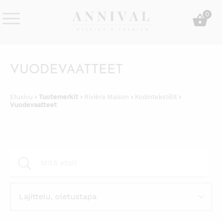
Skip
0
to
content
Annival
Sisustus
Lifestyle-
&
&
muoti
VUODEVAATTEET
sisustusverkkokauppa
Etusivu
› Tuotemerkit ›
Rivièra Maison
›
Kodintekstiilit
›
Vuodevaatteet