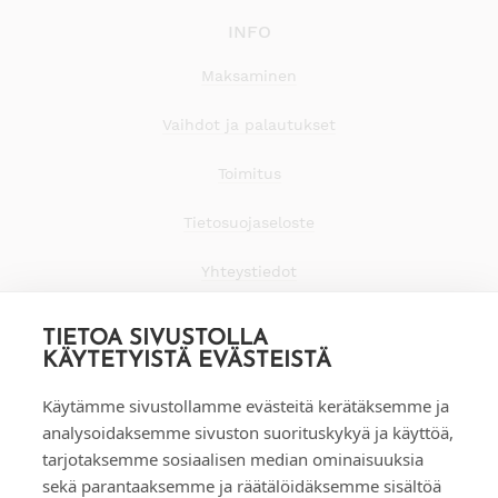
INFO
Maksaminen
Vaihdot ja palautukset
Toimitus
Tietosuojaseloste
Yhteystiedot
TIETOA SIVUSTOLLA
KÄYTETYISTÄ EVÄSTEISTÄ
Käytämme sivustollamme evästeitä kerätäksemme ja
analysoidaksemme sivuston suorituskykyä ja käyttöä,
tarjotaksemme sosiaalisen median ominaisuuksia
sekä parantaaksemme ja räätälöidäksemme sisältöä