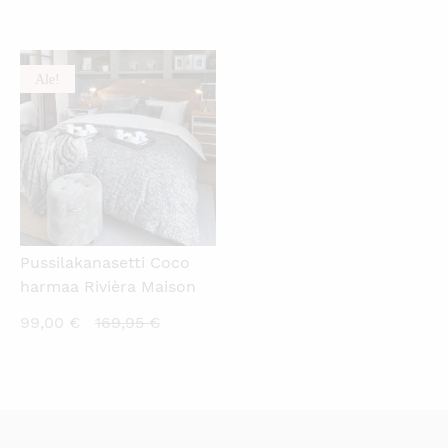
Ale!
KATSO PIKANÄKYMÄ
Pussilakanasetti Coco
harmaa Rivièra Maison
Nykyinen
Alkuperäinen
99,00
€
169,95
€
hinta
hinta
on:
oli:
99,00 €.
169,95 €.