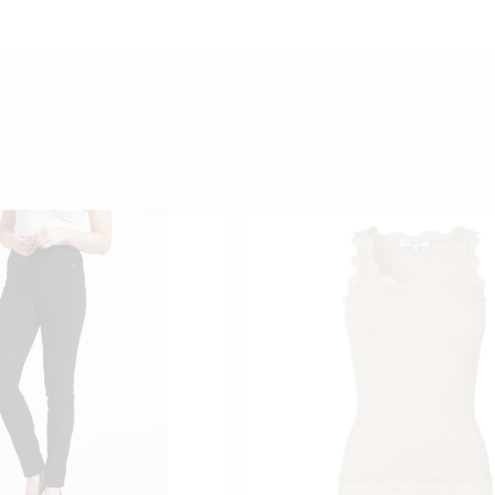
TÄLLÄ
TÄLL
TUOTTEELLA
TUO
ON
ON
USEAMPI
USE
MUUNNELMA.
MUU