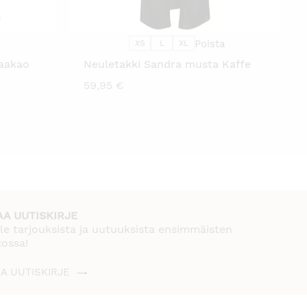
VOIT
DÄ
TEHDÄ
NNAT
VALINNAT
TTEEN
TUOTTEEN
LLA.
SIVULLA.
Poista
XS
L
XL
kaakao
Neuletakki Sandra musta Kaffe
59,95
€
AA UUTISKIRJE
le tarjouksista ja uutuuksista ensimmäisten
kossa!
AA UUTISKIRJE