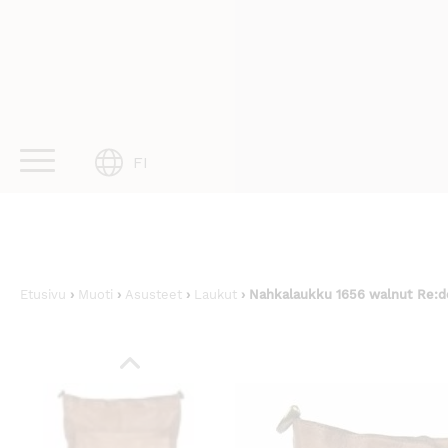
Skip
to
content
FI
Etusivu
›
Muoti
›
Asusteet
›
Laukut
› Nahkalaukku 1656 walnut Re:d