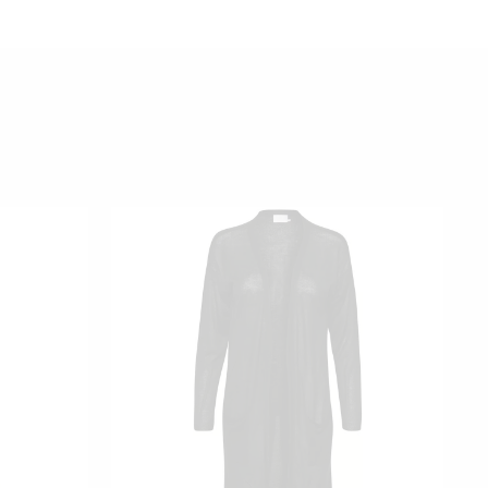
Ä
TÄLLÄ
TTEELLA
TUOTTEELLA
ON
AMPI
USEAMPI
NNELMA.
MUUNNELMA.