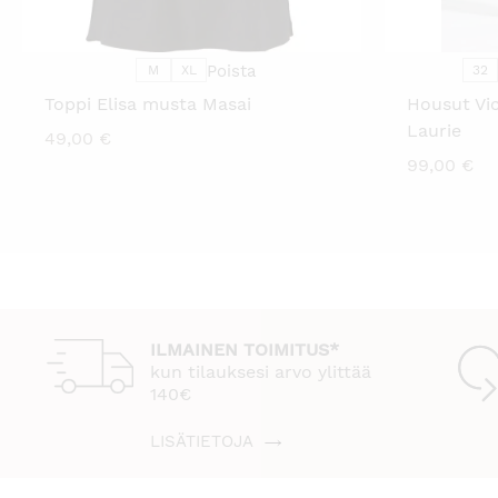
VOIT
TEHDÄ
VALINNAT
TUOTTEEN
SIVULLA.
Poista
M
XL
32
Toppi Elisa musta Masai
Housut Vi
Laurie
49,00
€
99,00
€
ILMAINEN TOIMITUS*
kun tilauksesi arvo ylittää
140€
LISÄTIETOJA