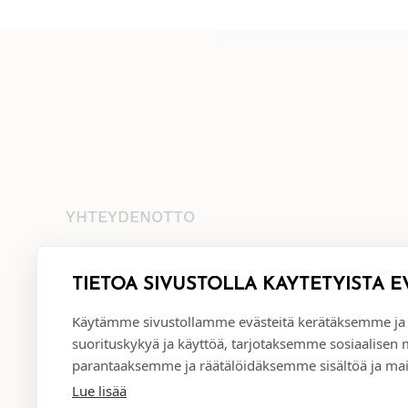
YHTEYDENOTTO
+35845 8041481
info@annival.fi
TIETOA SIVUSTOLLA KÄYTETYISTÄ E
Setäläntie 2, 40950 Muurame
Käytämme sivustollamme evästeitä kerätäksemme ja
suorituskykyä ja käyttöä, tarjotaksemme sosiaalisen
parantaaksemme ja räätälöidäksemme sisältöä ja mai
Lue lisää