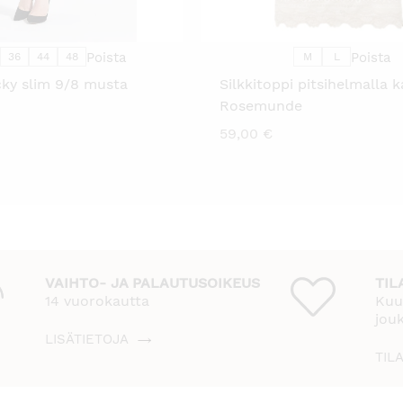
VOIT
VOIT
TEHDÄ
TEH
VALINNAT
VALI
TUOTTEEN
TUO
SIVULLA.
SIVU
Poista
Poista
36
44
48
M
L
cky slim 9/8 musta
Silkkitoppi pitsihelmalla 
Rosemunde
59,00
€
VAIHTO- JA PALAUTUSOIKEUS
TIL
14 vuorokautta
Kuu
jou
LISÄTIETOJA
TIL