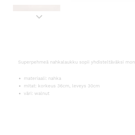
Superpehmeä nahkalaukku sopii yhdisteltäväksi monenl
materiaali: nahka
mitat: korkeus 36cm, leveys 30cm
väri: walnut