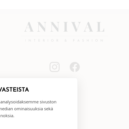
VÄSTEISTÄ
 analysoidaksemme sivuston
 median ominaisuuksia sekä
noksia.