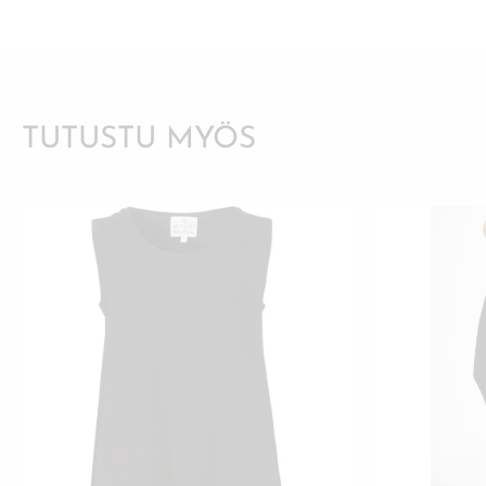
TUTUSTU MYÖS
TÄLLÄ
TUOTTEELLA
ON
USEAMPI
MUUNNELMA.