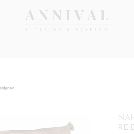
Annival
Sisustus
&
Lifestyle-
muoti
&
sisustusverkkokauppa
esigned
NAH
RE: