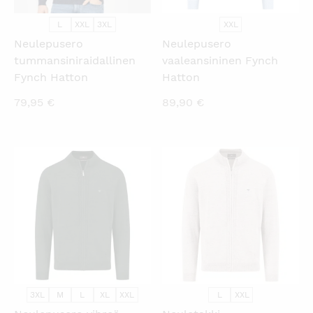
L
XXL
3XL
XXL
Neulepusero
Neulepusero
tummansiniraidallinen
vaaleansininen Fynch
Fynch Hatton
Hatton
79,95
€
89,90
€
KATSO PIKANÄKYMÄ
KATSO PIKANÄKYMÄ
3XL
M
L
XL
XXL
L
XXL