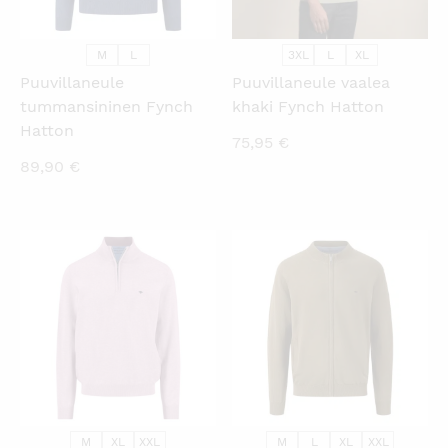
M
L
3XL
L
XL
Puuvillaneule
Puuvillaneule vaalea
tummansininen Fynch
khaki Fynch Hatton
Hatton
75,95
€
89,90
€
KATSO PIKANÄKYMÄ
KATSO PIKANÄKYMÄ
M
XL
XXL
M
L
XL
XXL