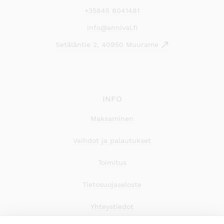
+35845 8041481
info@annival.fi
Setäläntie 2, 40950 Muurame
INFO
Maksaminen
Vaihdot ja palautukset
Toimitus
Tietosuojaseloste
Yhteystiedot