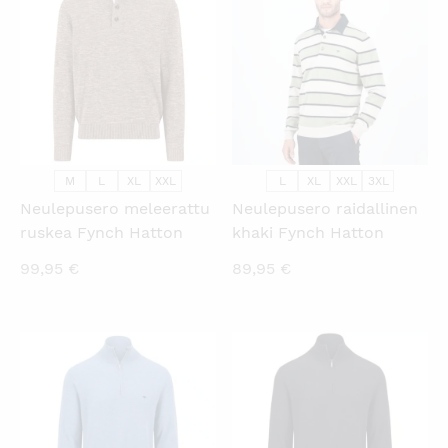
M
L
XL
XXL
L
XL
XXL
3XL
Neulepusero meleerattu
Neulepusero raidallinen
ruskea Fynch Hatton
khaki Fynch Hatton
99,95
€
89,95
€
KATSO PIKANÄKYMÄ
KATSO PIKANÄKYMÄ