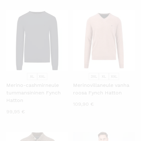
KATSO PIKANÄKYMÄ
KATSO PIKANÄKYMÄ
XL
XXL
3XL
XL
XXL
Merino-cashmirneule
Merinovillaneule vanha
tummansininen Fynch
roosa Fynch Hatton
Hatton
109,90
€
99,95
€
KATSO PIKANÄKYMÄ
KATSO PIKANÄKYMÄ