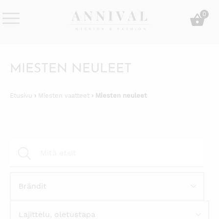
Skip
0
to
content
Annival
Sisustus
Lifestyle-
&
&
muoti
MIESTEN NEULEET
sisustusverkkokauppa
Etusivu
›
Miesten vaatteet
› Miesten neuleet