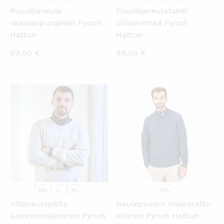
Puuvillaneule
Puuvillaneuletakki
vaaleanpunainen Fynch
oliivinvihreä Fynch
Hatton
Hatton
89,90
€
89,90
€
KATSO PIKANÄKYMÄ
KATSO PIKANÄKYMÄ
3XL
L
XL
XXL
Villaneulepaita
Neulepusero meleerattu
luonnonvalkoinen Fynch
sininen Fynch Hatton