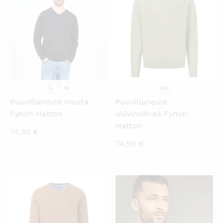
S
M
XXL
Puuvillaneule musta
Puuvillaneule
Fynch Hatton
oliivinvihreä Fynch
Hatton
74,95
€
74,95
€
KATSO PIKANÄKYMÄ
KATSO PIKANÄKYMÄ