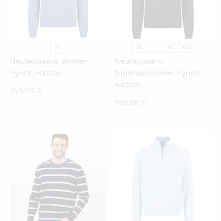
XL
M
L
XL
XXL
Neulepusero sininen
Neulepusero
Fynch Hatton
tummansininen Fynch
Hatton
109,95
€
109,95
€
KATSO PIKANÄKYMÄ
KATSO PIKANÄKYMÄ