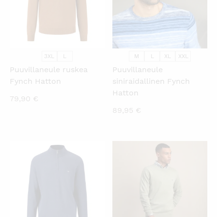
3XL
L
M
L
XL
XXL
Puuvillaneule ruskea
Puuvillaneule
Fynch Hatton
siniraidallinen Fynch
Hatton
79,90
€
89,95
€
KATSO PIKANÄKYMÄ
KATSO PIKANÄKYMÄ