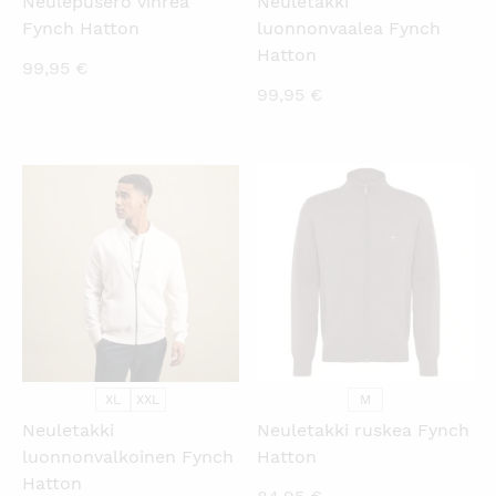
Neulepusero vihreä
Neuletakki
Fynch Hatton
luonnonvaalea Fynch
Hatton
99,95
€
99,95
€
KATSO PIKANÄKYMÄ
KATSO PIKANÄKYMÄ
XL
XXL
M
Neuletakki
Neuletakki ruskea Fynch
luonnonvalkoinen Fynch
Hatton
Hatton