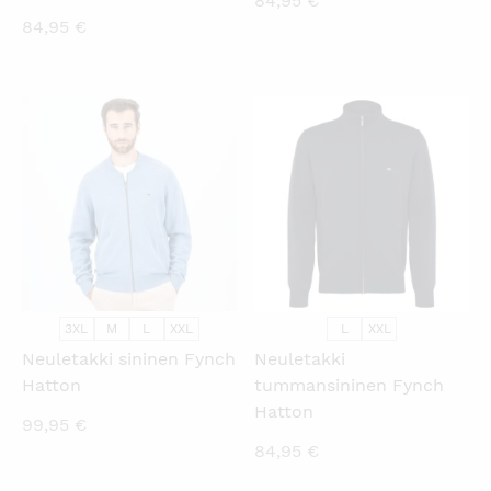
84,95
€
84,95
€
KATSO PIKANÄKYMÄ
KATSO PIKANÄKYMÄ
3XL
M
L
XXL
L
XXL
Neuletakki sininen Fynch
Neuletakki
Hatton
tummansininen Fynch
Hatton
99,95
€
84,95
€