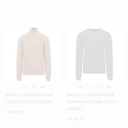
KATSO PIKANÄKYMÄ
KATSO PIKANÄKYMÄ
M
XL
XXL
M
L
XL
XXL
Merino-cashmirneule
Merino-cashmirneule
ruskea Fynch Hatton
tummanharmaa Fynch
Hatton
109,95
€
99,95
€