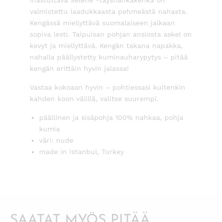
valmistettu laadukkaasta pehmeästä nahasta.
Kengässä miellyttävä suomalaiseen jalkaan
sopiva lesti. Taipuisan pohjan ansiosta askel on
kevyt ja miellyttävä. Kengän takana napakka,
nahalla päällystetty kuminauharypytys – pitää
kengän erittäin hyvin jalassa!
Vastaa kokoaan hyvin – pohtiessasi kuitenkin
kahden koon välillä, valitse suurempi.
päällinen ja sisäpohja 100% nahkaa, pohja
kumia
väri: nude
made in Istanbul, Turkey
SAATAT MYÖS PITÄÄ...