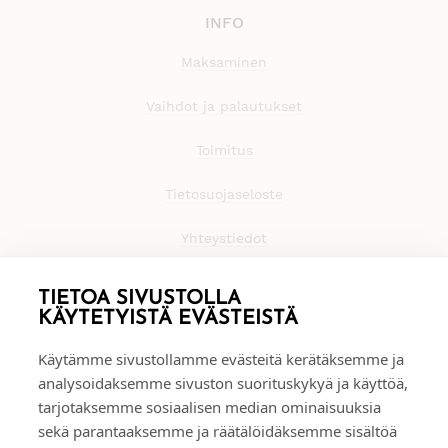
INFO
Maksaminen
Vaihdot ja palautukset
Toimitus
Tietosuojaseloste
Yhteystiedot
TIETOA SIVUSTOLLA
KÄYTETYISTÄ EVÄSTEISTÄ
Käytämme sivustollamme evästeitä kerätäksemme ja
analysoidaksemme sivuston suorituskykyä ja käyttöä,
tarjotaksemme sosiaalisen median ominaisuuksia
sekä parantaaksemme ja räätälöidäksemme sisältöä