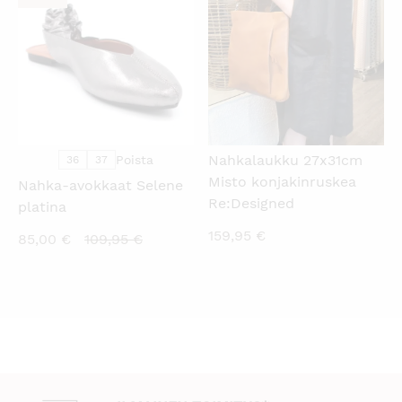
Nahkalaukku 27x31cm
Poista
36
37
Misto konjakinruskea
Nahka-avokkaat Selene
Re:Designed
platina
159,95
€
Nykyinen
Alkuperäinen
85,00
€
109,95
€
hinta
hinta
on:
oli:
85,00 €.
109,95 €.