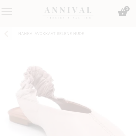
Skip
0
to
content
Annival
Sisustus
Lifestyle-
&
NAHKA-AVOKKAAT SELENE NUDE
&
muoti
sisustusverkkokauppa