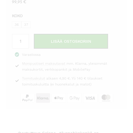
99,95
€
KOKO
36
37
Nahka-
LISÄÄ OSTOSKORIIN
avokkaat
Selene
Varastossa
nude
Monipuoliset maksutavat
mm. Klarna, yleisimmät
määrä
maksukortit, verkkopankit ja MobilePay
Toimituskulut
alkaen 4,90 €. Yli 140 € tilaukset
toimituskuluitta (ei huonekalut ja matot)
Ihastuttava Selene -täysnahkakenkä on