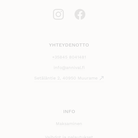
YHTEYDENOTTO
+35845 8041481
info@annival.fi
Setäläntie 2, 40950 Muurame
INFO
Maksaminen
Vaihdot ja palautukset