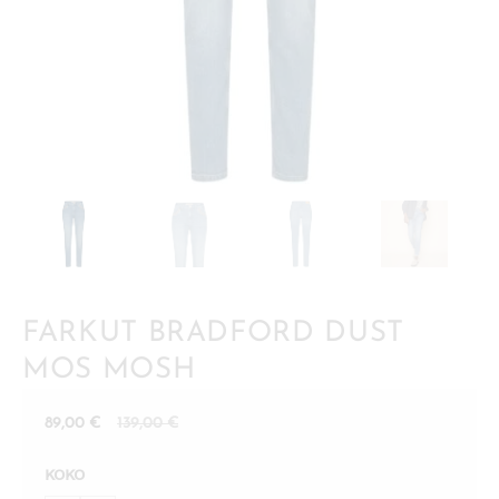
FARKUT BRADFORD DUST
MOS MOSH
Nykyinen
Alkuperäinen
89,00
€
139,00
€
hinta
hinta
KOKO
on:
oli: