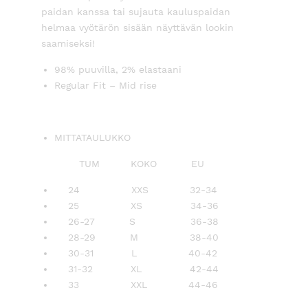
paidan kanssa tai sujauta kauluspaidan
helmaa vyötärön sisään näyttävän lookin
saamiseksi!
98% puuvilla, 2% elastaani
Regular Fit – Mid rise
MITTATAULUKKO
TUM KOKO EU
24 XXS 32-34
25 XS 34-36
26-27 S 36-38
28-29 M 38-40
30-31 L 40-42
31-32 XL 42-44
33 XXL 44-46