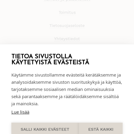
Toimitus
Tietosuojaseloste
Yhteystiedot
TIETOA SIVUSTOLLA
KÄYTETYISTÄ EVÄSTEISTÄ
Käytämme sivustollamme evästeitä kerätäksemme ja
analysoidaksemme sivuston suorituskykyä ja käyttöä,
tarjotaksemme sosiaalisen median ominaisuuksia
sekä parantaaksemme ja räätälöidäksemme sisältöä
ja mainoksia.
Lue lisää
0
SALLI KAIKKI EVÄSTEET
ESTÄ KAIKKI