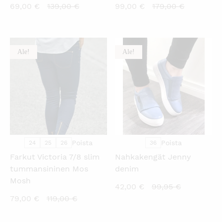
Nykyinen
Alkuperäinen
Nykyinen
Alkuperä
69,00
€
139,00
€
99,00
€
179,00
€
hinta
hinta
hinta
hinta
on:
oli:
on:
oli:
69,00 €.
139,00 €.
99,00 €.
179,00 €.
Ale!
Ale!
KATSO PIKANÄKYMÄ
KATSO PIKANÄKYMÄ
Poista
Poista
24
25
26
36
Farkut Victoria 7/8 slim
Nahkakengät Jenny
tummansininen Mos
denim
Mosh
Nykyinen
Alkuperäi
42,00
€
99,95
€
Nykyinen
Alkuperäinen
79,00
€
119,00
€
hinta
hinta
hinta
hinta
on:
oli: