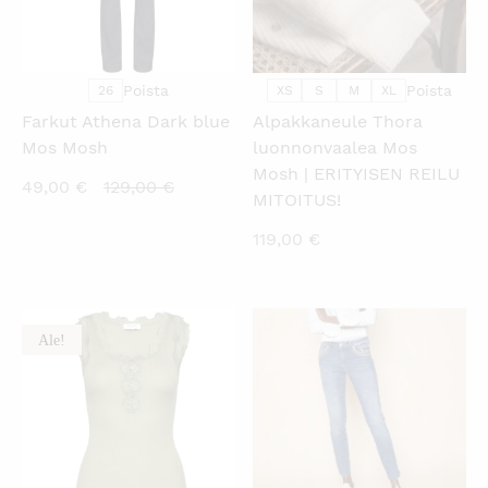
Poista
Poista
26
XS
S
M
XL
Farkut Athena Dark blue
Alpakkaneule Thora
Mos Mosh
luonnonvaalea Mos
Mosh | ERITYISEN REILU
Nykyinen
Alkuperäinen
49,00
€
129,00
€
MITOITUS!
hinta
hinta
119,00
€
on:
oli:
49,00 €.
129,00 €.
Ale!
KATSO PIKANÄKYMÄ
KATSO PIKANÄKYMÄ