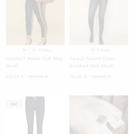
Poista
Poista
38
42
29
HOUSUT Blake club Mos
Farkut Naomi Chain
Mosh
brushed Mos Mosh
Nykyinen
Alkuperäinen
Nykyinen
Alkuperäi
69,00
€
149,00
€
79,00
€
139,00
€
hinta
hinta
hinta
hinta
on:
oli:
on:
oli:
69,00 €.
149,00 €.
79,00 €.
139,00 €.
Ale!
KATSO PIKANÄKYMÄ
KATSO PIKANÄKYMÄ