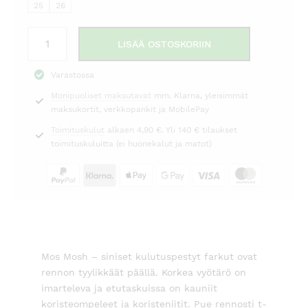
89,00 €.
139,00 €.
25
26
Farkut
LISÄÄ OSTOSKORIIN
Bradford
Dust
Varastossa
Mos
Monipuoliset maksutavat
mm. Klarna, yleisimmät
Mosh
maksukortit, verkkopankit ja MobilePay
määrä
Toimituskulut
alkaen 4,90 €. Yli 140 € tilaukset
toimituskuluitta (ei huonekalut ja matot)
Mos Mosh – siniset kulutuspestyt farkut ovat
rennon tyylikkäät päällä. Korkea vyötärö on
imarteleva ja etutaskuissa on kauniit
koristeompeleet ja koristeniitit. Pue rennosti t-