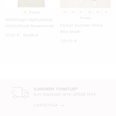
Poista
M
24
25
27
29
30
31
Poista
Silkkitoppi napituksella
Farkut Sumner Shine
oliivinvihreä Rosemunde
Mos Mosh
Nykyinen
Alkuperäinen
37,00
€
59,95
€
139,00
€
hinta
hinta
on:
oli:
37,00 €.
59,95 €.
ILMAINEN TOIMITUS*
kun tilauksesi arvo ylittää 140€
LISÄTIETOJA