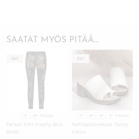
SAATAT MYÖS PITÄÄ...
Ale!
Ale!
KATSO PIKANÄKYMÄ
KATSO PIKANÄKYMÄ
Poista
Poista
25
28
37
38
39
41
Farkut Etta trophy Mos
Nahkapistokkaat Fanny
Mosh
Calou