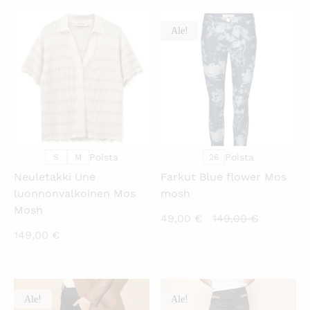
on:
oli:
42,00 €.
99,95 €.
79,00 €.
119,00 €.
Ale!
KATSO PIKANÄKYMÄ
KATSO PIKANÄKYMÄ
Poista
Poista
S
M
26
Neuletakki Une
Farkut Blue flower Mos
luonnonvalkoinen Mos
mosh
Mosh
Nykyinen
Alkuperä
49,00
€
149,00
€
149,00
€
hinta
hinta
on:
oli:
49,00 €.
149,00 €.
Ale!
Ale!
KATSO PIKANÄKYMÄ
KATSO PIKANÄKYMÄ