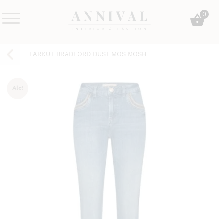
Skip
0
to
content
Annival
Sisustus
Lifestyle-
&
FARKUT BRADFORD DUST MOS MOSH
&
muoti
sisustusverkkokauppa
Ale!