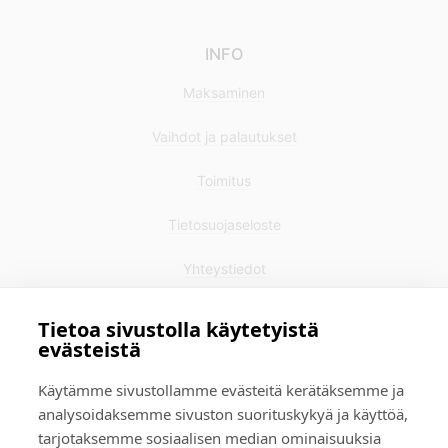
INFO
Maksaminen
Vaihdot ja palautukset
Toimitus
Tietosuojaseloste
Yhteystiedot
Tietoa sivustolla käytetyistä
evästeistä
Käytämme sivustollamme evästeitä kerätäksemme ja
analysoidaksemme sivuston suorituskykyä ja käyttöä,
tarjotaksemme sosiaalisen median ominaisuuksia