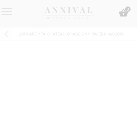
Skip
0
to
content
Annival
Sisustus
Lifestyle-
&
SOHVAPÖYTÄ CHATEAU CHASSIGNY RIVIERA MAISON
&
muoti
sisustusverkkokauppa