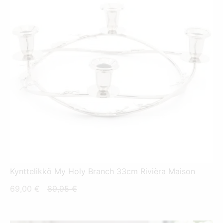
Kynttelikkö My Holy Branch 33cm Rivièra Maison
Nykyinen
Alkuperäinen
69,00
€
89,95
€
hinta
hinta
on:
oli: