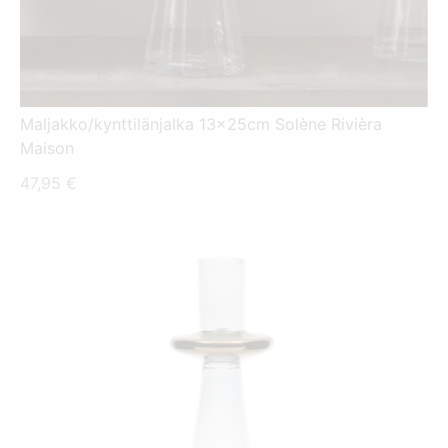
Maljakko/kynttilänjalka 13x25cm Solène Rivièra
Maison
47,95
€