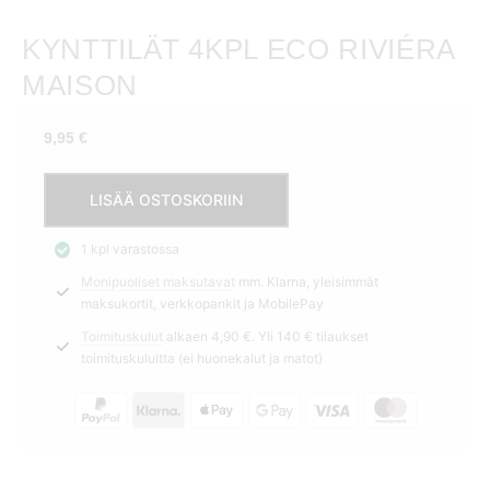
KYNTTILÄT 4KPL ECO RIVIÉRA
MAISON
9,95
€
Kynttilät
LISÄÄ OSTOSKORIIN
4kpl
Eco
1 kpl varastossa
Riviéra
Monipuoliset maksutavat
mm. Klarna, yleisimmät
Maison
maksukortit, verkkopankit ja MobilePay
määrä
Toimituskulut
alkaen 4,90 €. Yli 140 € tilaukset
toimituskuluitta (ei huonekalut ja matot)