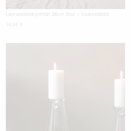
Led-antiikkikynttilät 38cm 2kpl + kaukosäädin
34,95
€