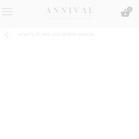
Skip
0
to
content
Annival
Sisustus
Lifestyle-
&
KYNTTILÄT 4KPL ECO RIVIÉRA MAISON
&
muoti
sisustusverkkokauppa