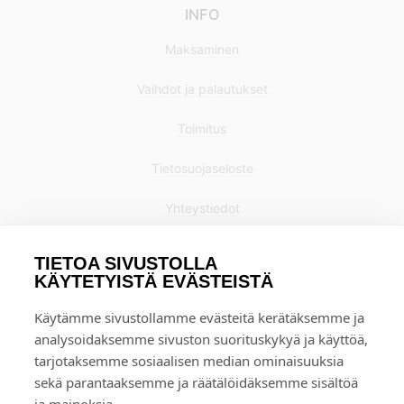
INFO
Maksaminen
Vaihdot ja palautukset
Toimitus
Tietosuojaseloste
Yhteystiedot
TIETOA SIVUSTOLLA
KÄYTETYISTÄ EVÄSTEISTÄ
Käytämme sivustollamme evästeitä kerätäksemme ja
analysoidaksemme sivuston suorituskykyä ja käyttöä,
tarjotaksemme sosiaalisen median ominaisuuksia
sekä parantaaksemme ja räätälöidäksemme sisältöä