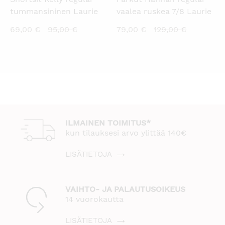
tummansininen Laurie
vaalea ruskea 7/8 Laurie
Nykyinen
Alkuperäinen
Nykyinen
Alkuperäi
69,00
€
95,00
€
79,00
€
129,00
€
hinta
hinta
hinta
hinta
on:
oli:
on:
oli:
69,00 €.
95,00 €.
79,00 €.
129,00 €.
ILMAINEN TOIMITUS*
kun tilauksesi arvo ylittää 140€
LISÄTIETOJA
VAIHTO- JA PALAUTUSOIKEUS
14 vuorokautta
LISÄTIETOJA