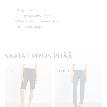
Lahjepituus:
7/8 – lyhennetty lahje
8/8 – nilkkamittainen lahje
9/8 – pitkä lahje
SAATAT MYÖS PITÄÄ...
Ale!
Uutuus
KATSO PIKANÄKYMÄ
KATSO PIKANÄKYMÄ