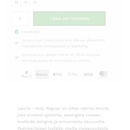
79,00 €.
129,00 €.
38
44
46
Housut
LISÄÄ OSTOSKORIIN
Kelly
regular
Varastossa
ruskea
Monipuoliset maksutavat
mm. Klarna, yleisimmät
9/8
maksukortit, verkkopankit ja MobilePay
Laurie
määrä
Toimituskulut
alkaen 4,90 €. Yli 140 € tilaukset
toimituskuluitta (ei huonekalut ja matot)
Laurie – Kelly Regular on oikea valinta sinulle,
joka arvostat ajatonta, sesongista toiseen
kestävää designia ja erinomaista istuvuutta.
Yksinkertaisen tyylikäs, mutta mukavuudesta