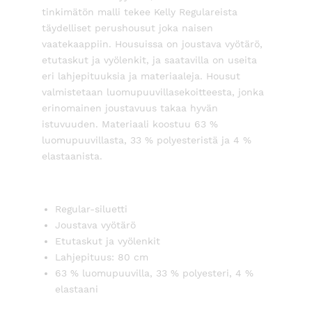
tinkimätön malli tekee Kelly Regulareista
täydelliset perushousut joka naisen
vaatekaappiin. Housuissa on joustava vyötärö,
etutaskut ja vyölenkit, ja saatavilla on useita
eri lahjepituuksia ja materiaaleja. Housut
valmistetaan luomupuuvillasekoitteesta, jonka
erinomainen joustavuus takaa hyvän
istuvuuden. Materiaali koostuu 63 %
luomupuuvillasta, 33 % polyesteristä ja 4 %
elastaanista.
Regular-siluetti
Joustava vyötärö
Etutaskut ja vyölenkit
Lahjepituus: 80 cm
63 % luomupuuvilla, 33 % polyesteri, 4 %
elastaani