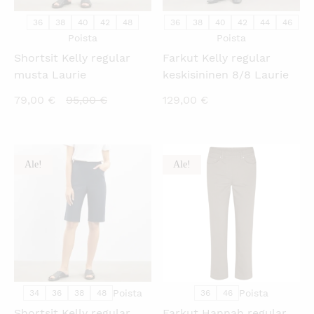
36
38
40
42
48
36
38
40
42
44
46
Poista
Poista
Shortsit Kelly regular
Farkut Kelly regular
musta Laurie
keskisininen 8/8 Laurie
Nykyinen
Alkuperäinen
79,00
€
95,00
€
129,00
€
hinta
hinta
on:
oli:
79,00 €.
95,00 €.
Ale!
Ale!
KATSO PIKANÄKYMÄ
KATSO PIKANÄKYMÄ
Poista
Poista
34
36
38
48
36
46
Shortsit Kelly regular
Farkut Hannah regular