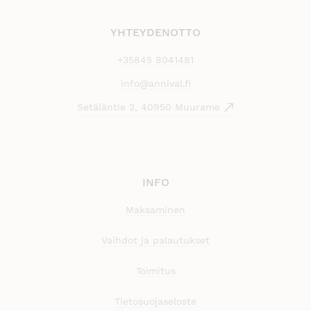
YHTEYDENOTTO
+35845 8041481
info@annival.fi
Setäläntie 2, 40950 Muurame
INFO
Maksaminen
Vaihdot ja palautukset
Toimitus
Tietosuojaseloste