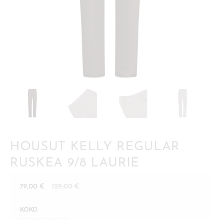
HOUSUT KELLY REGULAR
RUSKEA 9/8 LAURIE
Nykyinen
Alkuperäinen
79,00
€
129,00
€
hinta
hinta
KOKO
on:
oli: