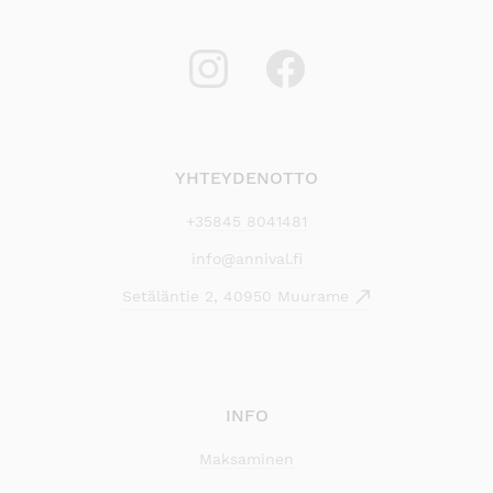
YHTEYDENOTTO
+35845 8041481
info@annival.fi
Setäläntie 2, 40950 Muurame
INFO
Maksaminen