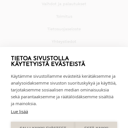
Vaihdot ja palautukset
Toimitus
Tietosuojaseloste
Yhteystiedot
TIETOA SIVUSTOLLA
KÄYTETYISTÄ EVÄSTEISTÄ
Käytämme sivustollamme evästeitä kerätäksemme ja
analysoidaksemme sivuston suorituskykyä ja käyttöä,
tarjotaksemme sosiaalisen median ominaisuuksia
sekä parantaaksemme ja räätälöidäksemme sisältöä
ja mainoksia.
Lue lisää
0
SALLI KAIKKI EVÄSTEET
ESTÄ KAIKKI