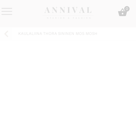
Skip
0
to
content
Annival
Sisustus
Lifestyle-
&
KAULALIINA THORA SININEN MOS MOSH
&
muoti
sisustusverkkokauppa