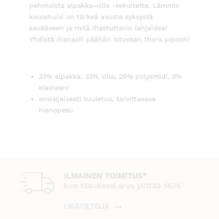
pehmoista alpakka-villa -sekoitetta. Lämmin
kaulahuivi on tärkeä asuste syksystä
kevääseen ja mitä ihastuttavin lahjaidea!
Yhdistä ihanasti päähän istuvaan thora pipoon!
33% alpakka, 33% villa, 29% polyamidi, 5%
elastaani
ensisijaisesti tuuletus, tarvittaessa
hienopesu
ILMAINEN TOIMITUS*
kun tilauksesi arvo ylittää 140€
LISÄTIETOJA