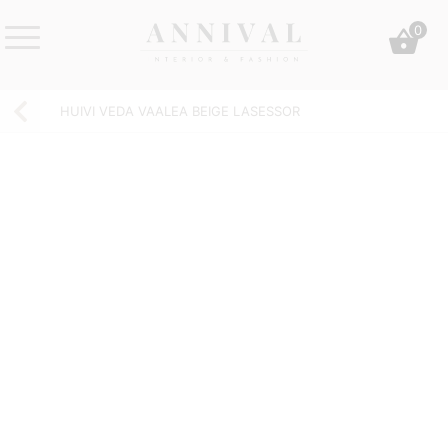
Skip
0
to
content
Annival
Sisustus
Lifestyle-
&
HUIVI VEDA VAALEA BEIGE LASESSOR
&
muoti
sisustusverkkokauppa