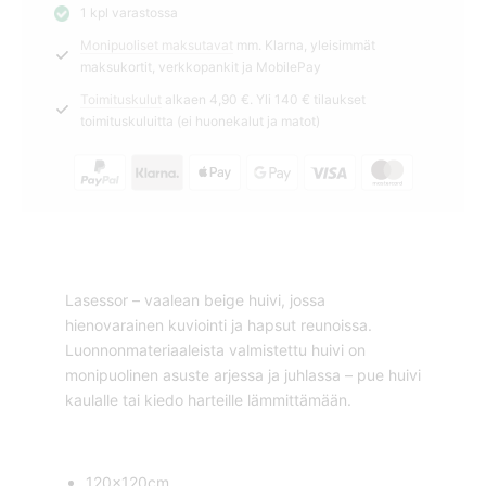
1 kpl varastossa
beige
Monipuoliset maksutavat
mm. Klarna, yleisimmät
Lasessor
maksukortit, verkkopankit ja MobilePay
määrä
Toimituskulut
alkaen 4,90 €. Yli 140 € tilaukset
toimituskuluitta (ei huonekalut ja matot)
Lasessor – vaalean beige huivi, jossa
hienovarainen kuviointi ja hapsut reunoissa.
Luonnonmateriaaleista valmistettu huivi on
monipuolinen asuste arjessa ja juhlassa – pue huivi
kaulalle tai kiedo harteille lämmittämään.
120x120cm