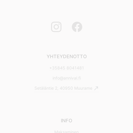
YHTEYDENOTTO
+35845 8041481
info@annival.fi
Setäläntie 2, 40950 Muurame
INFO
Maksaminen