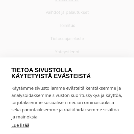
Vaihdot ja palautukset
Toimitus
Tietosuojaseloste
Yhteystiedot
TIETOA SIVUSTOLLA
KÄYTETYISTÄ EVÄSTEISTÄ
Käytämme sivustollamme evästeitä kerätäksemme ja
analysoidaksemme sivuston suorituskykyä ja käyttöä,
tarjotaksemme sosiaalisen median ominaisuuksia
sekä parantaaksemme ja räätälöidäksemme sisältöä
ja mainoksia.
Lue lisää