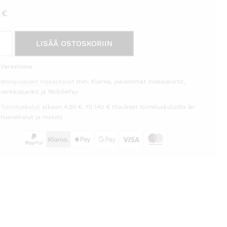
5
€
enkoriste
LISÄÄ OSTOSKORIIN
34cm
et
Varastossa
Monipuoliset maksutavat
mm. Klarna, yleisimmät maksukortit,
èra
verkkopankit ja MobilePay
on
Toimituskulut
alkaen 4,90 €. Yli 140 € tilaukset toimituskuluitta (ei
rä
huonekalut ja matot)