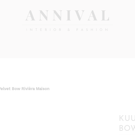
Annival
Sisustus
&
Lifestyle-
muoti
&
sisustusverkkokauppa
elvet Bow Rivièra Maison
KUU
BOW