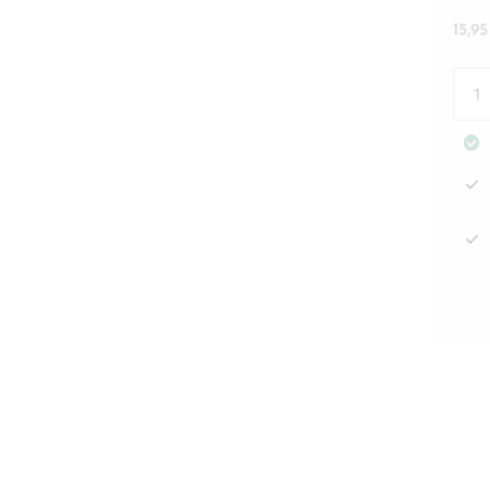
15,9
Kuus
25x
Velv
Bow
Rivi
Mais
mää