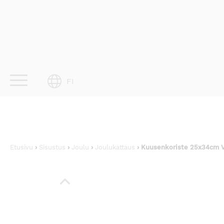
Skip
to
content
FI
Etusivu
›
Sisustus
›
Joulu
›
Joulukattaus
› Kuusenkoriste 25x34cm V