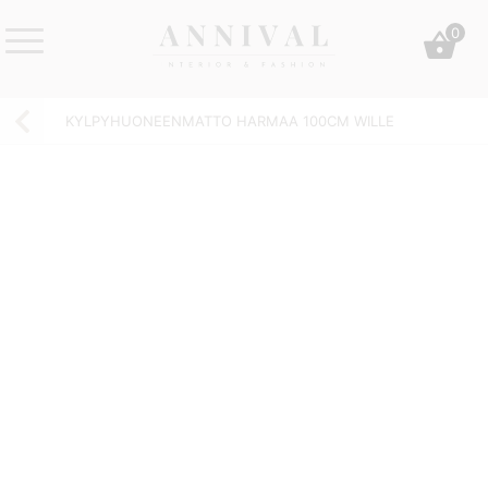
Skip
0
to
content
Annival
Sisustus
Lifestyle-
&
KYLPYHUONEENMATTO HARMAA 100CM WILLE
&
muoti
sisustusverkkokauppa