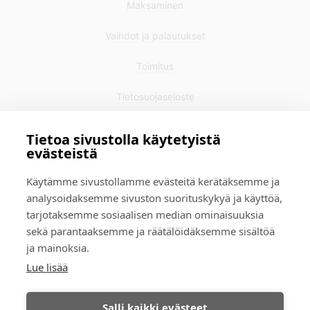
Maksaminen
Vaihdot ja palautukset
Toimitus
Tietosuojaseloste
Yhteystiedot
Tietoa sivustolla käytetyistä
evästeistä
Käytämme sivustollamme evästeitä kerätäksemme ja
analysoidaksemme sivuston suorituskykyä ja käyttöä,
tarjotaksemme sosiaalisen median ominaisuuksia
sekä parantaaksemme ja räätälöidäksemme sisältöä
ja mainoksia.
Lue lisää
Salli kaikki evästeet