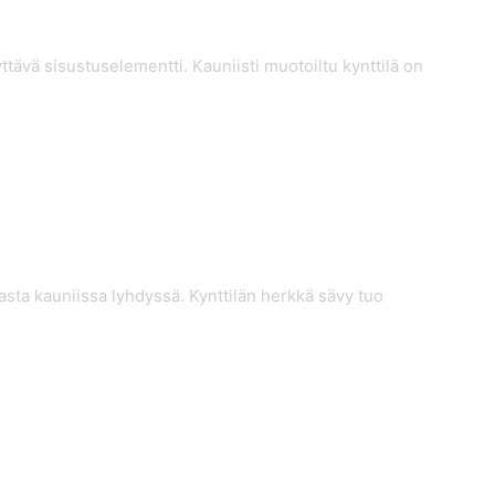
tävä sisustuselementti. Kauniisti muotoiltu kynttilä on
asta kauniissa lyhdyssä. Kynttilän herkkä sävy tuo