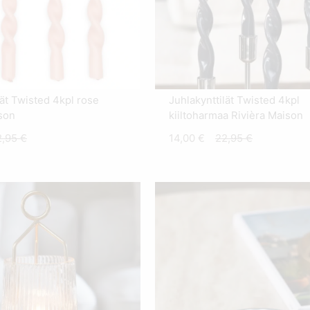
lät Twisted 4kpl rose
Juhlakynttilät Twisted 4kpl
son
kiiltoharmaa Rivièra Maison
ykyinen
Alkuperäinen
Nykyinen
Alkuperäin
2,95
€
14,00
€
22,95
€
nta
hinta
hinta
hinta
:
oli:
on:
oli:
,00 €.
22,95 €.
14,00 €.
22,95 €.