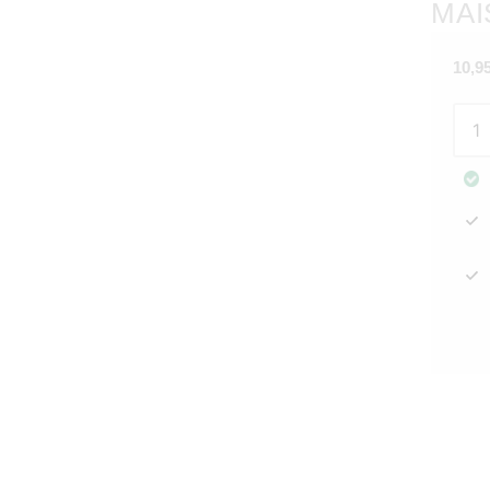
MAI
10,9
Kyntt
Blun
Twis
vaal
9cm
Rivi
Mais
määr