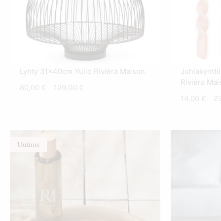
Lyhty 31x40cm Yulio Rivièra Maison
Juhlakyntti
Rivièra Mai
Nykyinen
Alkuperäinen
80,00
€
129,00
€
N
14,00
€
2
hinta
hinta
hi
on:
oli:
on
80,00 €.
129,00 €.
14
Uutuus