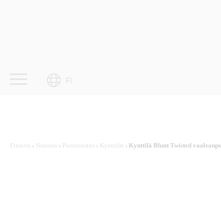
Skip
to
content
FI
Etusivu
›
Sisustus
›
Piensisustus
›
Kynttilät
› Kynttilä Blunt Twisted vaalean