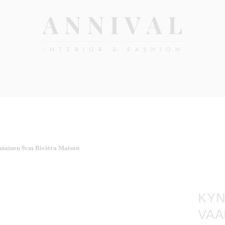
Annival
Sisustus
&
Lifestyle-
muoti
&
sisustusverkkokauppa
punainen 9cm Rivièra Maison
KYN
VAA