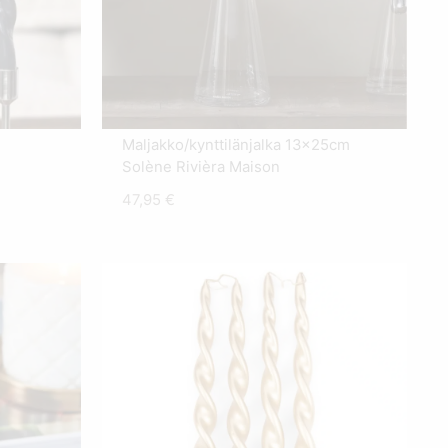
Maljakko/kynttilänjalka 13x25cm
Solène Rivièra Maison
en
47,95
€