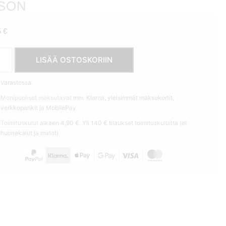
SON
5
€
ilä
LISÄÄ OSTOSKORIIN
t
ted
Varastossa
eanpunainen
Monipuoliset maksutavat
mm. Klarna, yleisimmät maksukortit,
verkkopankit ja MobilePay
èra
Toimituskulut
alkaen 4,90 €. Yli 140 € tilaukset toimituskuluitta (ei
on
huonekalut ja matot)
ä