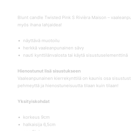
Blunt candle Twisted Pink S Rivièra Maison – vaaleanpun
myös ihana lahjaidea!
näyttävä muotoilu
herkkä vaaleanpunainen sävy
nauti kynttilänvalosta tai käytä sisustuselementtinä
Hienostunut lisä sisustukseen
Vaaleanpunainen kierrekynttilä on kaunis osa sisustusta
pehmeyttä ja hienostuneisuutta tilaan kuin tilaan!
Yksityiskohdat
korkeus 9cm
halkaisija 6,5cm