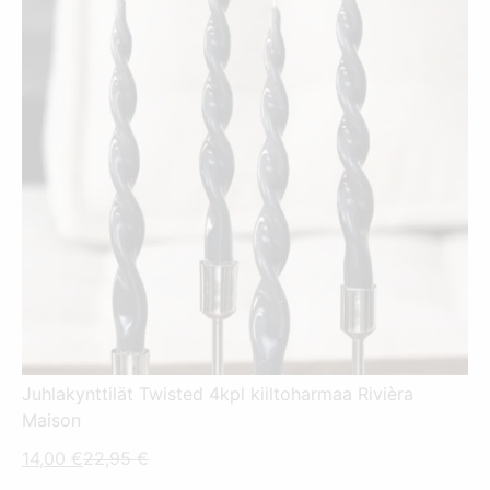
Juhlakynttilät Twisted 4kpl kiiltoharmaa Rivièra
Maison
Nykyinen
Alkuperäinen
14,00
€
22,95
€
hinta
hinta