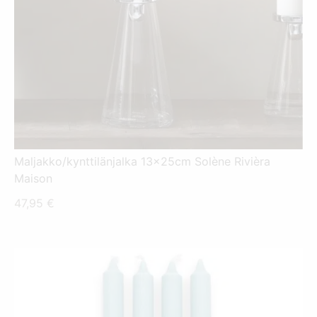
Maljakko/kynttilänjalka 13x25cm Solène Rivièra
Maison
47,95
€