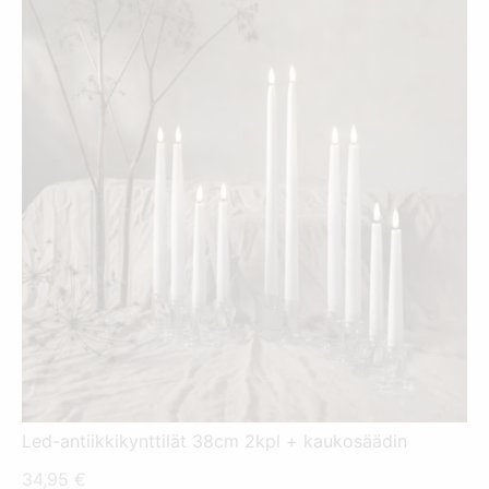
Led-antiikkikynttilät 38cm 2kpl + kaukosäädin
34,95
€