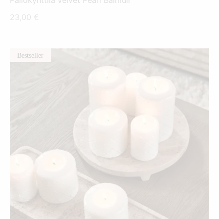
Pallokynttilä velvet Pearl Balmuir
23,00
€
Bestseller