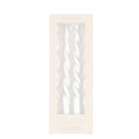
on:
oli:
14,00 €.
22,95 €.