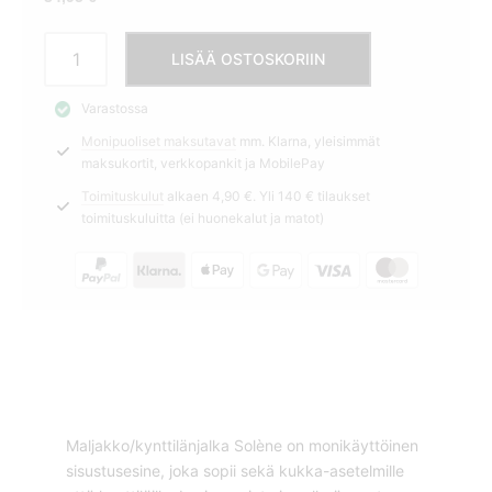
Maljakko/kynttilänjalka
LISÄÄ OSTOSKORIIN
12x20cm
Solène
Varastossa
Rivièra
Monipuoliset maksutavat
mm. Klarna, yleisimmät
Maison
maksukortit, verkkopankit ja MobilePay
määrä
Toimituskulut
alkaen 4,90 €. Yli 140 € tilaukset
toimituskuluitta (ei huonekalut ja matot)
Maljakko/kynttilänjalka Solène on monikäyttöinen
sisustusesine, joka sopii sekä kukka-asetelmille