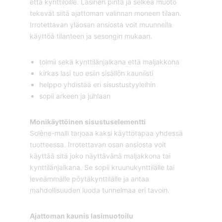
että kynttilöille. Lasinen pinta ja selkeä muoto
tekevät siitä ajattoman valinnan moneen tilaan.
Irrotettavan yläosan ansiosta voit muunnella
käyttöä tilanteen ja sesongin mukaan.
toimii sekä kynttilänjalkana että maljakkona
kirkas lasi tuo esiin sisällön kauniisti
helppo yhdistää eri sisustustyyleihin
sopii arkeen ja juhlaan
Monikäyttöinen sisustuselementti
Solène-malli tarjoaa kaksi käyttötapaa yhdessä
tuotteessa. Irrotettavan osan ansiosta voit
käyttää sitä joko näyttävänä maljakkona tai
kynttilänjalkana. Se sopii kruunukynttilälle tai
leveämmälle pöytäkynttilälle ja antaa
mahdollisuuden luoda tunnelmaa eri tavoin.
Ajattoman kaunis lasimuotoilu