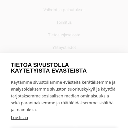
Vaihdot ja palautukset
Toimitus
Tietosuojaseloste
Yhteystiedot
TIETOA SIVUSTOLLA
KÄYTETYISTÄ EVÄSTEISTÄ
Käytämme sivustollamme evästeitä kerätäksemme ja
analysoidaksemme sivuston suorituskykyä ja käyttöä,
tarjotaksemme sosiaalisen median ominaisuuksia
sekä parantaaksemme ja räätälöidäksemme sisältöä
ja mainoksia.
Lue lisää