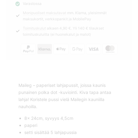
Varastossa
S
Monipuoliset maksutavat
mm. Klarna, yleisimmät
Maileg
maksukortit, verkkopankit ja MobilePay
määrä
Toimituskulut
alkaen 4,90 €. Yli 140 € tilaukset
toimituskuluitta (ei huonekalut ja matot)
Maileg – paperiset lahjapussit, joissa kaunis
punainen polka dot -kuviointi. Kiva tapa antaa
lahja! Koristele pussi vielä Mailegin kauniilla
nauhoilla.
8x 24cm, syvyys 4,5cm
paperi
setti sisältää 5 lahjapussia