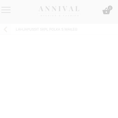
Skip
0
to
content
Annival
Sisustus
Lifestyle-
&
LAHJAPUSSIT 5KPL POLKA S MAILEG
&
muoti
sisustusverkkokauppa