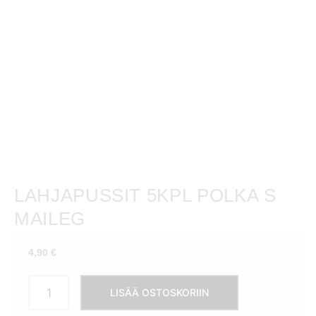
LAHJAPUSSIT 5KPL POLKA S
MAILEG
4,90
€
Lahjapussit
LISÄÄ OSTOSKORIIN
5kpl
Polka