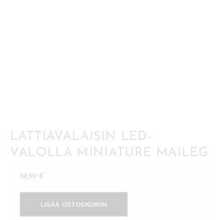
LATTIAVALAISIN LED-
VALOLLA MINIATURE MAILEG
28,90
€
Lattiavalaisin
LISÄÄ OSTOSKORIIN
LED-
valolla