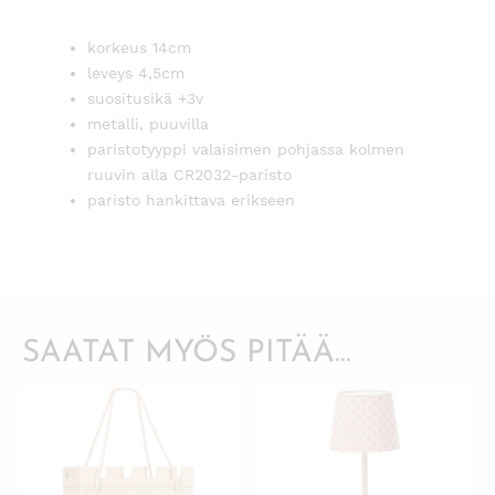
korkeus 14cm
leveys 4,5cm
suositusikä +3v
metalli, puuvilla
paristotyyppi valaisimen pohjassa kolmen
ruuvin alla CR2032-paristo
paristo hankittava erikseen
SAATAT MYÖS PITÄÄ...
KATSO PIKANÄKYMÄ
KATSO PIKANÄKYMÄ