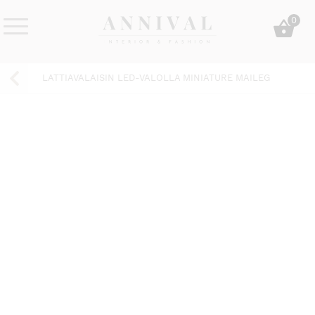
Skip
0
to
content
Annival
Sisustus
Lifestyle-
&
LATTIAVALAISIN LED-VALOLLA MINIATURE MAILEG
&
muoti
sisustusverkkokauppa