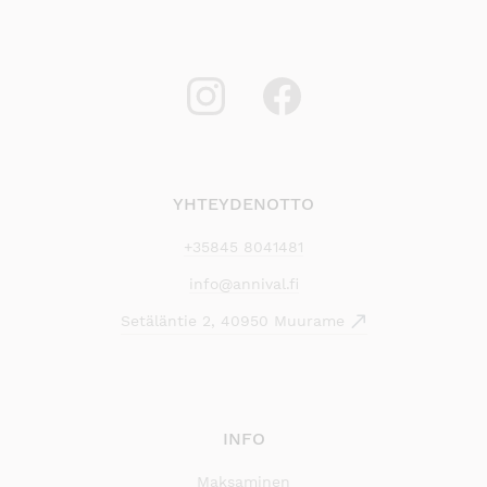
YHTEYDENOTTO
+35845 8041481
info@annival.fi
Setäläntie 2, 40950 Muurame
INFO
Maksaminen