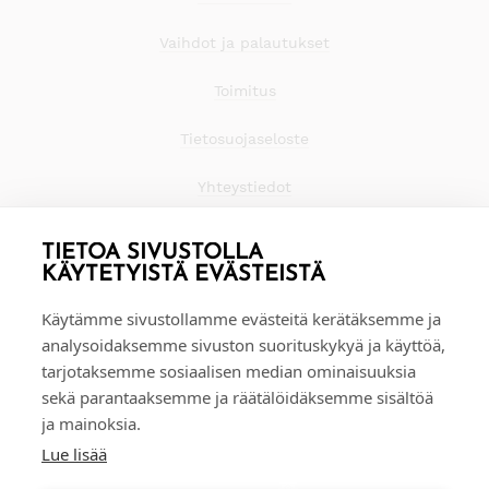
Vaihdot ja palautukset
Toimitus
Tietosuojaseloste
Yhteystiedot
TIETOA SIVUSTOLLA
KÄYTETYISTÄ EVÄSTEISTÄ
Käytämme sivustollamme evästeitä kerätäksemme ja
analysoidaksemme sivuston suorituskykyä ja käyttöä,
tarjotaksemme sosiaalisen median ominaisuuksia
sekä parantaaksemme ja räätälöidäksemme sisältöä
ja mainoksia.
Lue lisää