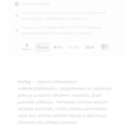
1 kpl varastossa
Miniature
Monipuoliset maksutavat
mm. Klarna, yleisimmät
Maileg
maksukortit, verkkopankit ja MobilePay
määrä
Toimituskulut
alkaen 4,90 €. Yli 140 € tilaukset
toimituskuluitta (ei huonekalut ja matot)
Maileg – kaunis lattiavalaisin
nukkekotileikkeihin. Valaisimessa on valkoinen
jalka ja puuterin sävyinen varjostin, jossa
punaisia pilkkuja. Paristolla toimiva valaisin
valaisee kauniisti, mutta muista sammuttaa
valot kun pienet ystävät käyvät nukkumaan.
Aikuinen voi vaihtaa pariston.