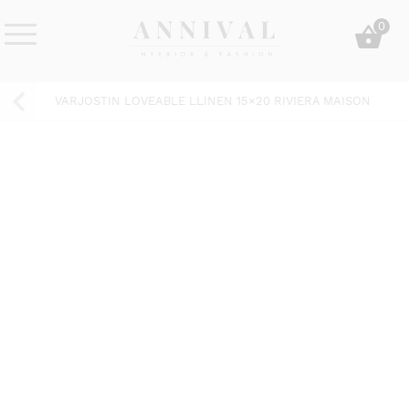
Skip
0
to
content
Annival
Sisustus
Lifestyle-
&
VARJOSTIN LOVEABLE LLINEN 15×20 RIVIERA MAISON
&
muoti
sisustusverkkokauppa