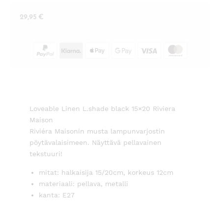
29,95
€
Loveable Linen L.shade black 15×20 Riviera
Maison
Riviéra Maisonin musta lampunvarjostin
pöytävalaisimeen. Näyttävä pellavainen
tekstuuri!
mitat: halkaisija 15/20cm, korkeus 12cm
materiaali: pellava, metalli
kanta: E27