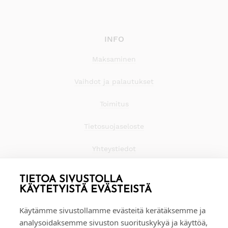
INFO
Maksaminen
Vaihdot ja palautukset
Toimitus
Tietosuojaseloste
Yhteystiedot
TIETOA SIVUSTOLLA
KÄYTETYISTÄ EVÄSTEISTÄ
Käytämme sivustollamme evästeitä kerätäksemme ja
analysoidaksemme sivuston suorituskykyä ja käyttöä,