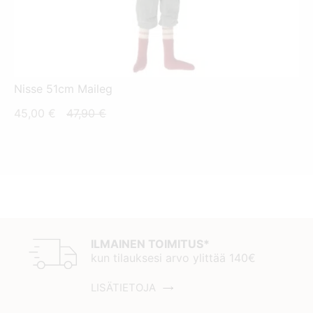
Nisse 51cm Maileg
Nykyinen
Alkuperäinen
45,00
€
47,90
€
hinta
hinta
on:
oli:
45,00 €.
47,90 €.
ILMAINEN TOIMITUS*
kun tilauksesi arvo ylittää 140€
LISÄTIETOJA