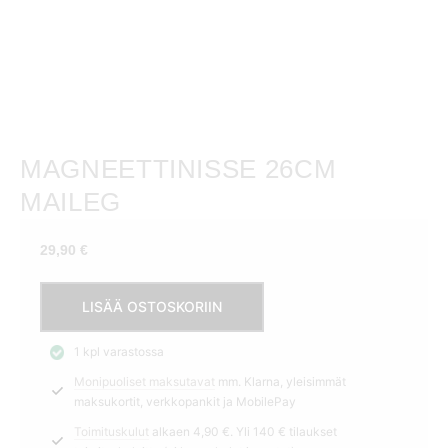
MAGNEETTINISSE 26CM
MAILEG
29,90
€
Magneettinisse
LISÄÄ OSTOSKORIIN
26cm
Maileg
1 kpl varastossa
määrä
Monipuoliset maksutavat
mm. Klarna, yleisimmät
maksukortit, verkkopankit ja MobilePay
Toimituskulut
alkaen 4,90 €. Yli 140 € tilaukset