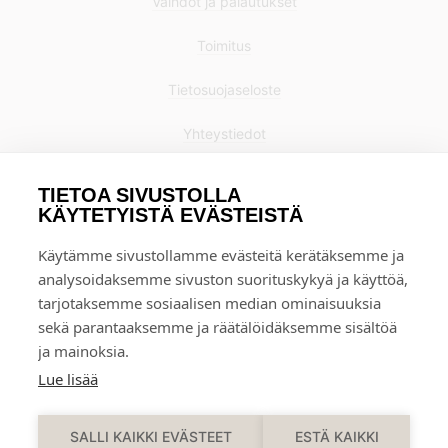
Vaihdot ja palautukset
Toimitus
Tietosuojaseloste
Yhteystiedot
TIETOA SIVUSTOLLA
KÄYTETYISTÄ EVÄSTEISTÄ
Käytämme sivustollamme evästeitä kerätäksemme ja
analysoidaksemme sivuston suorituskykyä ja käyttöä,
tarjotaksemme sosiaalisen median ominaisuuksia
sekä parantaaksemme ja räätälöidäksemme sisältöä
ja mainoksia.
Lue lisää
0
SALLI KAIKKI EVÄSTEET
ESTÄ KAIKKI