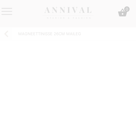
Skip
0
to
content
Annival
Sisustus
Lifestyle-
&
MAGNEETTINISSE 26CM MAILEG
&
muoti
sisustusverkkokauppa