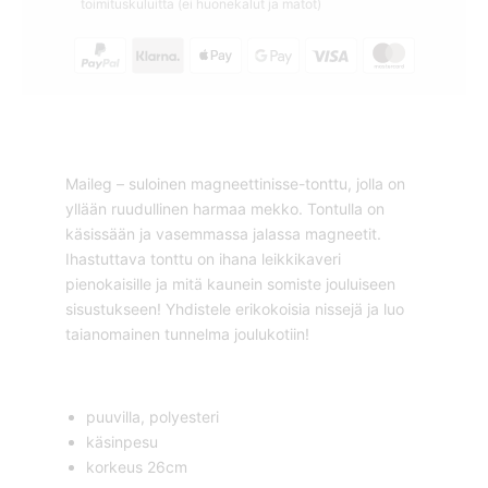
toimituskuluitta (ei huonekalut ja matot)
Maileg – suloinen magneettinisse-tonttu, jolla on
yllään ruudullinen harmaa mekko. Tontulla on
käsissään ja vasemmassa jalassa magneetit.
Ihastuttava tonttu on ihana leikkikaveri
pienokaisille ja mitä kaunein somiste jouluiseen
sisustukseen! Yhdistele erikokoisia nissejä ja luo
taianomainen tunnelma joulukotiin!
puuvilla, polyesteri
käsinpesu
korkeus 26cm