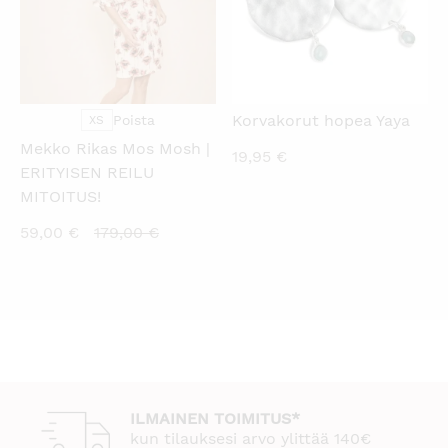
Korvakorut hopea Yaya
Poista
XS
Mekko Rikas Mos Mosh |
19,95
€
ERITYISEN REILU
MITOITUS!
Nykyinen
Alkuperäinen
59,00
€
179,00
€
hinta
hinta
on:
oli:
59,00 €.
179,00 €.
ILMAINEN TOIMITUS*
kun tilauksesi arvo ylittää 140€