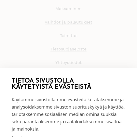
Maksaminen
Vaihdot ja palautukset
Toimitus
Tietosuojaseloste
Yhteystiedot
TIETOA SIVUSTOLLA
KÄYTETYISTÄ EVÄSTEISTÄ
Käytämme sivustollamme evästeitä kerätäksemme ja
analysoidaksemme sivuston suorituskykyä ja käyttöä,
tarjotaksemme sosiaalisen median ominaisuuksia
sekä parantaaksemme ja räätälöidäksemme sisältöä
ja mainoksia.