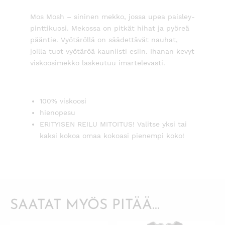
Mos Mosh – sininen mekko, jossa upea paisley-
pinttikuosi. Mekossa on pitkät hihat ja pyöreä
pääntie. Vyötäröllä on säädettävät nauhat,
joilla tuot vyötäröä kauniisti esiin. Ihanan kevyt
viskoosimekko laskeutuu imartelevasti.
100% viskoosi
hienopesu
ERITYISEN REILU MITOITUS! Valitse yksi tai
kaksi kokoa omaa kokoasi pienempi koko!
SAATAT MYÖS PITÄÄ...