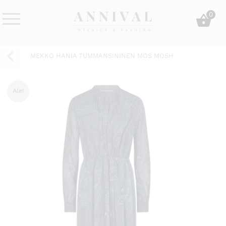
Skip
0
to
content
Annival
Sisustus
Lifestyle-
&
MEKKO HANIA TUMMANSININEN MOS MOSH
&
muoti
sisustusverkkokauppa
Ale!