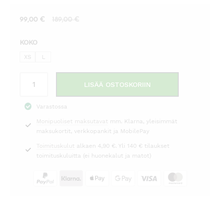
Nykyinen
Alkuperäinen
99,00
€
189,00
€
hinta
hinta
KOKO
on:
oli:
99,00 €.
189,00 €.
XS
L
Mekko
LISÄÄ OSTOSKORIIN
Hania
tummansininen
Varastossa
Mos
Monipuoliset maksutavat
mm. Klarna, yleisimmät
Mosh
maksukortit, verkkopankit ja MobilePay
määrä
Toimituskulut
alkaen 4,90 €. Yli 140 € tilaukset
toimituskuluitta (ei huonekalut ja matot)