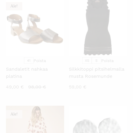
Ale!
KATSO PIKANÄKYMÄ
KATSO PIKANÄKYMÄ
Poista
Poista
41
XS
S
Sandaletit nahkaa
Silkkitoppi pitsihelmalla
platina
musta Rosemunde
Nykyinen
Alkuperäinen
49,00
€
98,00
€
59,00
€
hinta
hinta
on:
oli:
49,00 €.
98,00 €.
Ale!
KATSO PIKANÄKYMÄ
KATSO PIKANÄKYMÄ