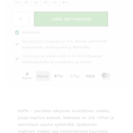
49,00 €.
79,95 €.
34
36
38
40
42
44
Mekko
LISÄÄ OSTOSKORIIN
kuviollinen
persikka
Varastossa
Kaffe
Monipuoliset maksutavat
mm. Klarna, yleisimmät
määrä
maksukortit, verkkopankit ja MobilePay
Toimituskulut
alkaen 4,90 €. Yli 140 € tilaukset
toimituskuluitta (ei huonekalut ja matot)
Kaffe – persikan sävyinen kuviollinen mekko,
jossa napitus edessä. Mekossa on 3/4 -hihat ja
solmittava nauha vyötäröllä. Ajattoman
mallinen mekko saa mielenkiintoa kauniista