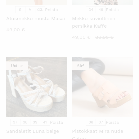
Poista
Poista
S
M
XXL
34
46
Alusmekko musta Masai
Mekko kuviollinen
persikka Kaffe
49,00
€
Nykyinen
Alkuperäi
49,00
€
89,95
€
hinta
hinta
on:
oli:
49,00 €.
89,95 €.
Uutuus
Ale!
KATSO PIKANÄKYMÄ
KATSO PIKANÄKYMÄ
Poista
Poista
37
38
39
41
36
37
Sandaletit Luna beige
Pistokkaat Mira nude
Calou