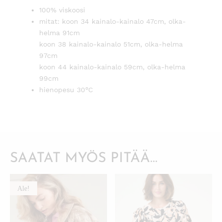
100% viskoosi
mitat: koon 34 kainalo-kainalo 47cm, olka-
helma 91cm
koon 38 kainalo-kainalo 51cm, olka-helma
97cm
koon 44 kainalo-kainalo 59cm, olka-helma
99cm
hienopesu 30°C
SAATAT MYÖS PITÄÄ...
Ale!
KATSO PIKANÄKYMÄ
KATSO PIKANÄKYMÄ