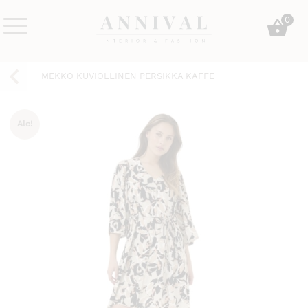
Skip
0
to
content
Annival
Sisustus
Lifestyle-
&
MEKKO KUVIOLLINEN PERSIKKA KAFFE
&
muoti
sisustusverkkokauppa
Ale!