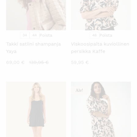
Poista
Poista
34
44
46
Takki satiini shampanja
Viskoosipaita kuviollinen
Yaya
persikka Kaffe
Nykyinen
Alkuperäinen
69,00
€
139,95
€
59,95
€
hinta
hinta
on:
oli:
69,00 €.
139,95 €.
Ale!
KATSO PIKANÄKYMÄ
KATSO PIKANÄKYMÄ