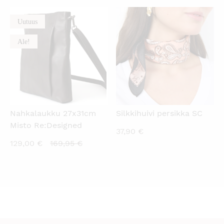
on:
oli:
99,00 €.
179,00 €.
Uutuus
KATSO PIKANÄKYMÄ
KATSO PIKANÄKYMÄ
Ale!
Nahkalaukku 27x31cm
Silkkihuivi persikka SC
Misto Re:Designed
37,90
€
Nykyinen
Alkuperäinen
129,00
€
169,95
€
hinta
hinta
on:
oli:
129,00 €.
169,95 €.