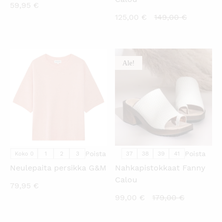
59,95
€
Nykyinen
Alkuperä
125,00
€
149,00
€
hinta
hinta
on:
oli:
125,00 €.
149,00 €.
Ale!
KATSO PIKANÄKYMÄ
KATSO PIKANÄKYMÄ
Poista
Poista
1
2
3
37
38
39
41
Koko 0
Neulepaita persikka G&M
Nahkapistokkaat Fanny
Calou
79,95
€
Nykyinen
Alkuperä
99,00
€
179,00
€
hinta
hinta