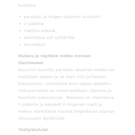
kuosista.
persikan ja beigen sävyinen kuviointi
V-pääntie
napitus edessä
solmittava vyö vyötäröllä
sivutaskut
Mukava ja näyttävä mekko moneen
tilanteeseen
Kauniisti kuvioitu persikan sävyinen mekko on
malliltaan ajaton ja se sopii niin juhlavaan
tilaisuuteen, toimistolle kuin vapaa-ajallekin.
Viskoosimekko on materiaaliltaan vilpoista ja
kauniisti laskeutuvaa. Mekossa on imarteleva
V-pääntie ja kevyesti A-linjainen malli ja
mekon solmittavat nauhat helpottavat sopivan
istuvuuden löytämistä.
Yksityiskohdat