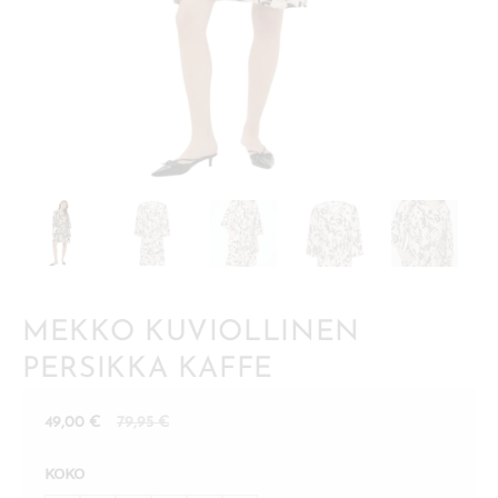
MEKKO KUVIOLLINEN
PERSIKKA KAFFE
Nykyinen
Alkuperäinen
49,00
€
79,95
€
hinta
hinta
KOKO
on:
oli: