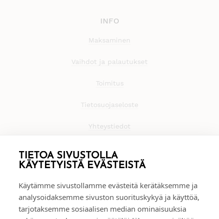
INFO
Maksaminen
Vaihdot ja palautukset
Toimitus
Tietosuojaseloste
Yhteystiedot
TIETOA SIVUSTOLLA
KÄYTETYISTÄ EVÄSTEISTÄ
Käytämme sivustollamme evästeitä kerätäksemme ja
analysoidaksemme sivuston suorituskykyä ja käyttöä,
tarjotaksemme sosiaalisen median ominaisuuksia