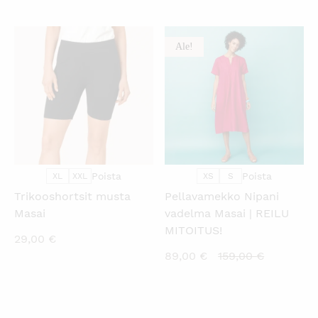
on:
oli:
89,00 €.
119,00 €.
Ale!
KATSO PIKANÄKYMÄ
KATSO PIKANÄKYMÄ
Poista
Poista
XL
XXL
XS
S
Trikooshortsit musta
Pellavamekko Nipani
Masai
vadelma Masai | REILU
MITOITUS!
29,00
€
Nykyinen
Alkuperä
89,00
€
159,00
€
hinta
hinta
on:
oli:
89,00 €.
159,00 €.