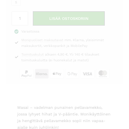
89,00 €.
129,00 €.
S
Pellavamekko
LISÄÄ OSTOSKORIIN
Nareela
vadelma
Varastossa
Masai
Monipuoliset maksutavat
mm. Klarna, yleisimmät
määrä
maksukortit, verkkopankit ja MobilePay
Toimituskulut
alkaen 4,90 €. Yli 140 € tilaukset
toimituskuluitta (ei huonekalut ja matot)
Masai – vadelman punainen pellavamekko,
jossa lyhyet hihat ja V-pääntie. Monikäyttöinen
ja hengittävä pellavamekko sopii niin vapaa-
ajalle kuin juhliinkin!