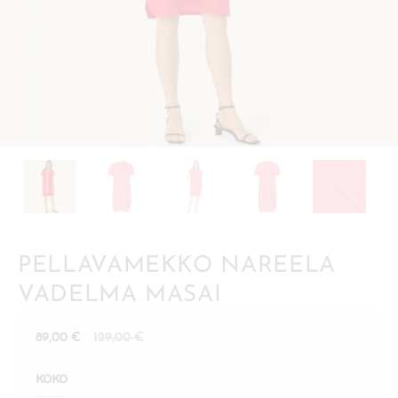
PELLAVAMEKKO NAREELA
VADELMA MASAI
Nykyinen
Alkuperäinen
89,00
€
129,00
€
hinta
hinta
KOKO
on:
oli: