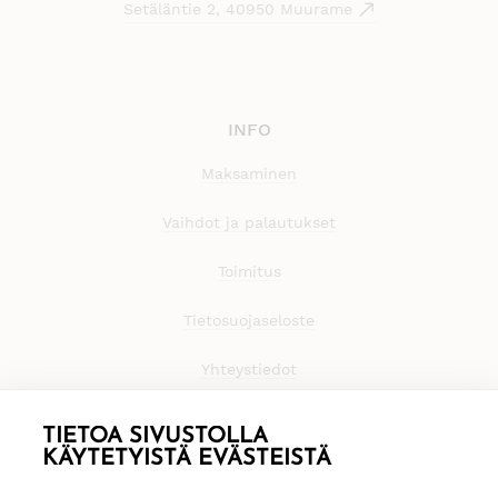
Setäläntie 2, 40950 Muurame
INFO
Maksaminen
Vaihdot ja palautukset
Toimitus
Tietosuojaseloste
Yhteystiedot
TIETOA SIVUSTOLLA
KÄYTETYISTÄ EVÄSTEISTÄ