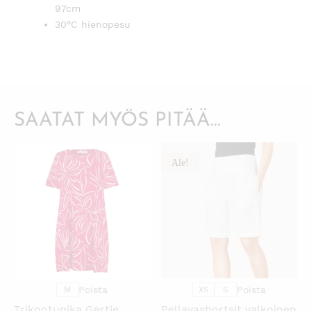
97cm
30°C hienopesu
SAATAT MYÖS PITÄÄ...
Ale!
KATSO PIKANÄKYMÄ
KATSO PIKANÄKYMÄ
Poista
Poista
M
XS
S
Trikootunika Gertie
Pellavashortsit valkoinen