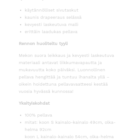
käytännölliset sivutaskut
kaunis drapeeraus selässä
kevyesti laskeutuva malli
erittäin laadukas pellava
Rennon huoliteltu tyyli
Mekon suora leikkaus ja kevyesti laskeutuva
materiaali antavat liikkumavapautta ja
mukavuutta koko päiväksi. Luonnollinen
pellava hengittää ja tuntuu ihanalta yllä –
oikein hoidettuna pellavavaatteesi kestää
vuosia hyvässä kunnossa!
Yksityiskohdat
100% pellava
mitat: koon S kainalo-kainalo 49cm, olka-
helma 92cm
koon L kainalo-kainalo 54cm, olka-helma