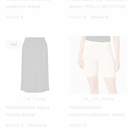
vadelma Masai
Masai | REILU MITOITUS!
Nykyinen
Alkuperäi
89,00
€
59,00
€
89,00
€
hinta
hinta
on:
oli:
59,00 €.
89,00 €.
Ale!
KATSO PIKANÄKYMÄ
KATSO PIKANÄKYMÄ
Poista
Poista
M
XL
XXL
Pellavahame Salud
Trikooshortsit
musta Masai
luonnonvalkoinen Masai
Nykyinen
Alkuperäinen
89,00
€
119,00
€
29,00
€
hinta
hinta