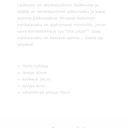
Laukussa on vetoketjullinen laukkuosa ja
sisällä on vetoketjullinen pikkutasku ja kaksi
avointa pikkutaskua. Shopper-kokoinen
nahkalaukku on ajattomasti muotoiltu, johon
upea koristetikkaus tuo ”sitä jotain”! Upea
nahkalaukku on kestävä valinta – itselle tai
lahjaksi!
100% nahkaa
leveys 40cm
korkeus 34cm
syvyys 9cm
olkahihnan pituus 75cm