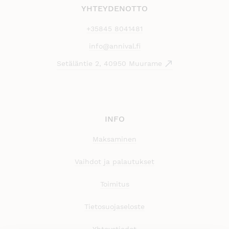
YHTEYDENOTTO
+35845 8041481
info@annival.fi
Setäläntie 2, 40950 Muurame
INFO
Maksaminen
Vaihdot ja palautukset
Toimitus
Tietosuojaseloste