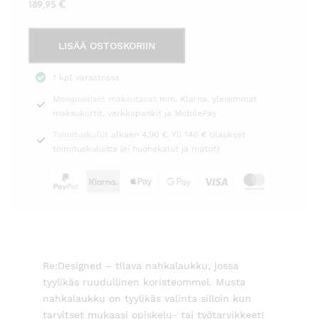
189,95
€
Nahkalaukku/Shopper
LISÄÄ OSTOSKORIIN
Nora
musta
1 kpl varastossa
Re:Designed
Monipuoliset maksutavat
mm. Klarna, yleisimmät
määrä
maksukortit, verkkopankit ja MobilePay
Toimituskulut
alkaen 4,90 €. Yli 140 € tilaukset
toimituskuluitta (ei huonekalut ja matot)
Re:Designed – tilava nahkalaukku, jossa
tyylikäs ruudullinen koristeommel. Musta
nahkalaukku on tyylikäs valinta silloin kun
tarvitset mukaasi opiskelu- tai työtarvikkeet!