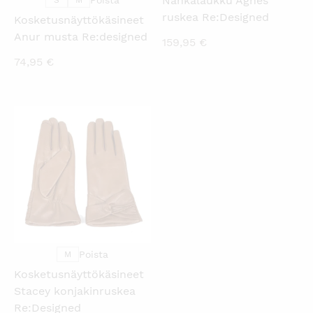
Nahkalaukku Agnes
Poista
S
M
ruskea Re:Designed
Kosketusnäyttökäsineet
Anur musta Re:designed
159,95
€
74,95
€
KATSO PIKANÄKYMÄ
Poista
M
Kosketusnäyttökäsineet
Stacey konjakinruskea
Re:Designed