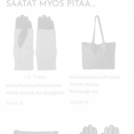
SAATAT MYÖS PITÄÄ...
KATSO PIKANÄKYMÄ
KATSO PIKANÄKYMÄ
Nahkalaukku/shopper
Poista
M
Marlo musta
Kosketusnäyttökäsineet
Re:Designed
Adda musta Re:designed
129,95
€
74,95
€
KATSO PIKANÄKYMÄ
KATSO PIKANÄKYMÄ