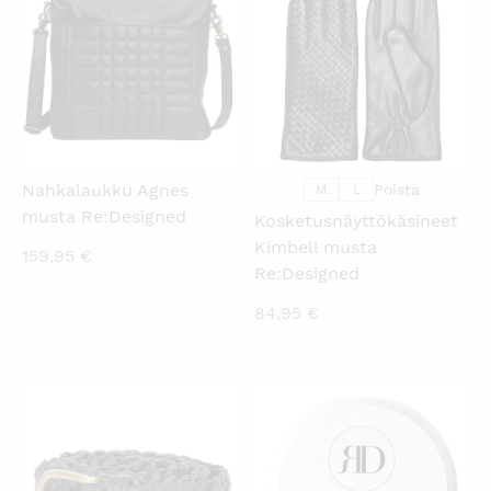
Nahkalaukku Agnes
Poista
M
L
musta Re:Designed
Kosketusnäyttökäsineet
Kimbell musta
159,95
€
Re:Designed
84,95
€
KATSO PIKANÄKYMÄ
KATSO PIKANÄKYMÄ