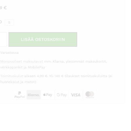
99
€
O
S
kaliivi
LISÄÄ OSTOSKORIIN
a
ta
Varastossa
Monipuoliset maksutavat
mm. Klarna, yleisimmät maksukortit,
h
verkkopankit ja MobilePay
rä
Toimituskulut
alkaen 4,90 €. Yli 140 € tilaukset toimituskuluitta (ei
huonekalut ja matot)