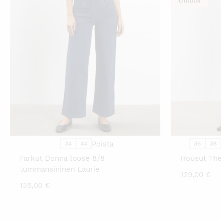
TÄLLÄ
TUOTTEELLA
ON
USEAMPI
MUUNNELMA.
VOIT
TEHDÄ
VALINNAT
TUOTTEEN
SIVULLA.
Poista
34
44
36
38
Farkut Donna loose 8/8
Housut The
tummansininen Laurie
129,00
€
135,00
€