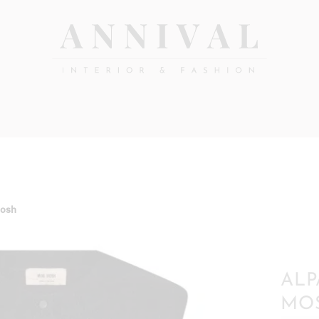
Annival
Sisustus
&
Lifestyle-
muoti
&
sisustusverkkokauppa
Mosh
ALP
MO