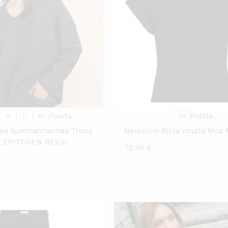
TÄLLÄ
TÄLL
TUOTTEELLA
TUO
ON
ON
USEAMPI
USE
MUUNNELMA.
MUU
VOIT
VOIT
TEHDÄ
TEH
VALINNAT
VALI
TUOTTEEN
TUO
SIVULLA.
SIVU
Poista
Poista
S
L
XL
XS
ule tummanharmaa Thora
Neuleliivi Biola musta Mos
| ERITYISEN REILU
79,99
€