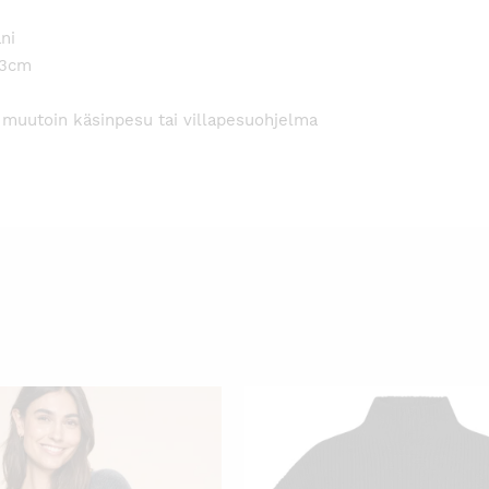
ni
53cm
o, muutoin käsinpesu tai villapesuohjelma