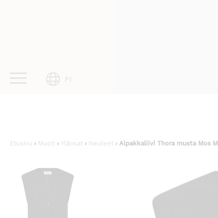
Skip
to
content
FI
Etusivu
›
Muoti
›
Yläosat
›
Neuleet
› Alpakkaliivi Thora musta Mos 