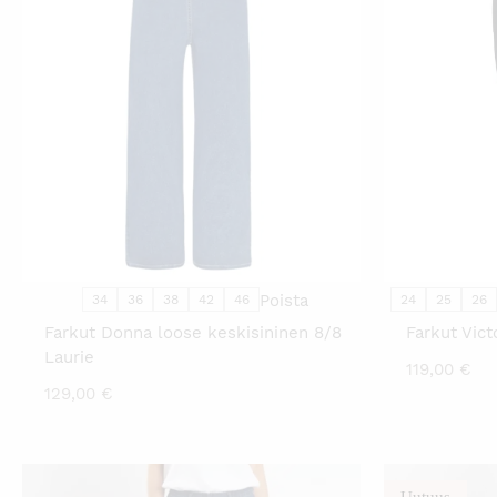
TÄLLÄ
TUOTTEELLA
ON
USEAMPI
MUUNNELMA.
VOIT
TEHDÄ
VALINNAT
TUOTTEEN
SIVULLA.
Poista
34
36
38
42
46
24
25
26
Farkut Donna loose keskisininen 8/8
Farkut Vic
Laurie
119,00
€
129,00
€
Uutuus