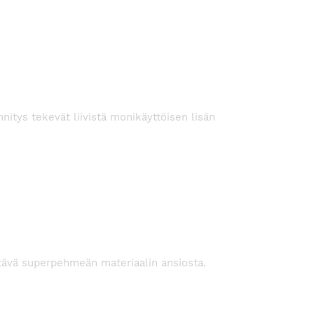
nnitys tekevät liivistä monikäyttöisen lisän
ittävä superpehmeän materiaalin ansiosta.