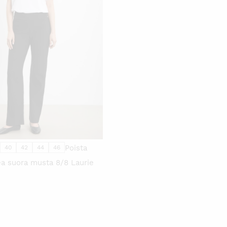
TÄLLÄ
TUOTTEELLA
ON
USEAMPI
MUUNNELMA.
VOIT
TEHDÄ
VALINNAT
TUOTTEEN
SIVULLA.
Poista
40
42
44
46
a suora musta 8/8 Laurie