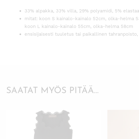
33% alpakka, 33% villa, 29% polyamidi, 5% elastaa
mitat: koon S kainalo-kainalo 52cm, olka-helma 
koon L kainalo-kainalo 55cm, olka-helma 58cm
ensisijaisesti tuuletus tai paikallinen tahranpoist
SAATAT MYÖS PITÄÄ...