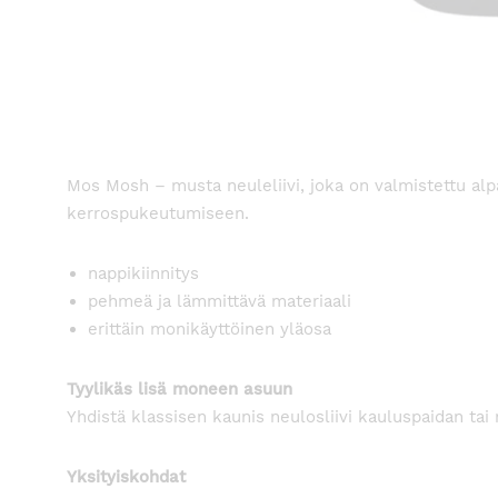
Mos Mosh – musta neuleliivi, joka on valmistettu alpak
kerrospukeutumiseen.
nappikiinnitys
pehmeä ja lämmittävä materiaali
erittäin monikäyttöinen yläosa
Tyylikäs lisä moneen asuun
Yhdistä klassisen kaunis neulosliivi kauluspaidan ta
Yksityiskohdat