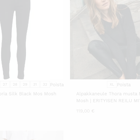
TÄLLÄ
TÄLL
TUOTTEELLA
TUO
ON
ON
USEAMPI
USE
MUUNNELMA.
MUU
VOIT
VOIT
TEHDÄ
TEH
VALINNAT
VALI
TUOTTEEN
TUO
SIVULLA.
SIVU
Poista
Poista
27
28
29
31
32
XL
toria Silk Black Mos Mosh
Alpakkaneule Thora musta
Mosh | ERITYISEN REILU MI
119,00
€