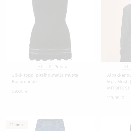
TÄLLÄ
TUOTTEELLA
ON
USEAMPI
MUUNNELMA.
VOIT
TEHDÄ
VALINNAT
TUOTTEEN
SIVULLA.
Poista
XS
S
XS
Silkkitoppi pitsihelmalla musta
Alpakkane
Rosemunde
Mos Mosh 
MITOITUS!
59,00
€
119,95
€
Uutuus