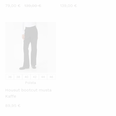
Nykyinen
Alkuperäinen
79,00
€
139,00
€
139,00
€
hinta
hinta
on:
oli:
79,00 €.
139,00 €.
KATSO PIKANÄKYMÄ
36
38
40
42
44
46
Poista
Housut bootcut musta
Kaffe
89,95
€