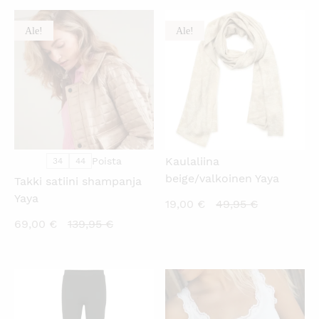
Ale!
Ale!
KATSO PIKANÄKYMÄ
KATSO PIKANÄKYMÄ
Kaulaliina
Poista
34
44
beige/valkoinen Yaya
Takki satiini shampanja
Yaya
Nykyinen
Alkuperäin
19,00
€
49,95
€
hinta
hinta
Nykyinen
Alkuperäinen
69,00
€
139,95
€
on:
oli:
hinta
hinta
19,00 €.
49,95 €.
on:
oli:
69,00 €.
139,95 €.
KATSO PIKANÄKYMÄ
KATSO PIKANÄKYMÄ