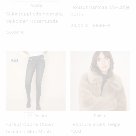
Poista
Housut harmaa 7/8-lahje
Silkkitoppi pitsihelmalla
Kaffe
valkoinen Rosemunde
Nykyinen
Alkuperäi
28,00
€
59,95
€
59,00
€
hinta
hinta
on:
oli:
28,00 €.
59,95 €.
Ale!
KATSO PIKANÄKYMÄ
KATSO PIKANÄKYMÄ
Poista
Poista
29
Farkut Naomi Chain
Tekoturkistakki beige
brushed Mos Mosh
G&M