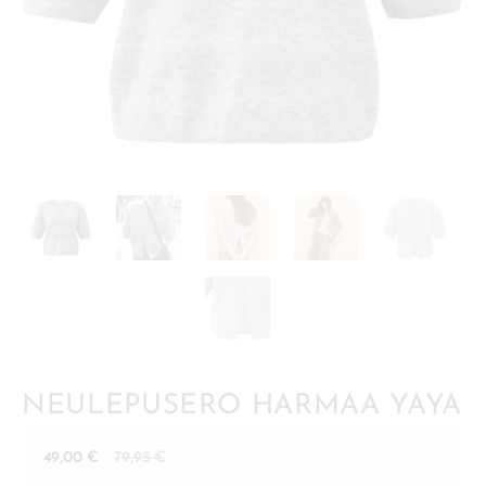
NEULEPUSERO HARMAA YAYA
Nykyinen
Alkuperäinen
49,00
€
79,95
€
hinta
hinta