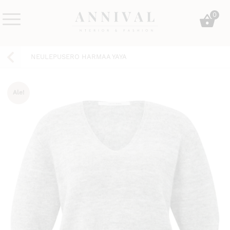
Skip
0
to
content
Annival
Sisustus
Lifestyle-
&
NEULEPUSERO HARMAA YAYA
&
muoti
sisustusverkkokauppa
Ale!