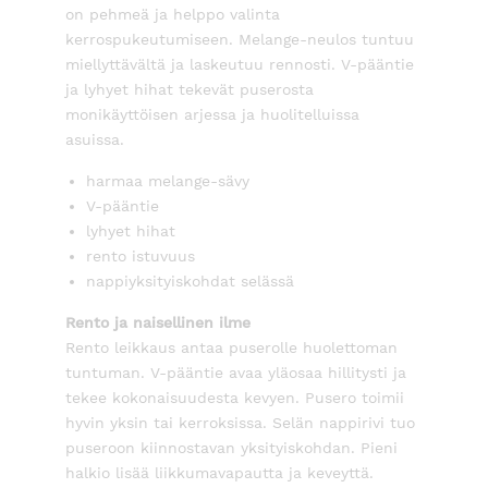
on pehmeä ja helppo valinta
kerrospukeutumiseen. Melange-neulos tuntuu
miellyttävältä ja laskeutuu rennosti. V-pääntie
ja lyhyet hihat tekevät puserosta
monikäyttöisen arjessa ja huolitelluissa
asuissa.
harmaa melange-sävy
V-pääntie
lyhyet hihat
rento istuvuus
nappiyksityiskohdat selässä
Rento ja naisellinen ilme
Rento leikkaus antaa puserolle huolettoman
tuntuman. V-pääntie avaa yläosaa hillitysti ja
tekee kokonaisuudesta kevyen. Pusero toimii
hyvin yksin tai kerroksissa. Selän nappirivi tuo
puseroon kiinnostavan yksityiskohdan. Pieni
halkio lisää liikkumavapautta ja keveyttä.