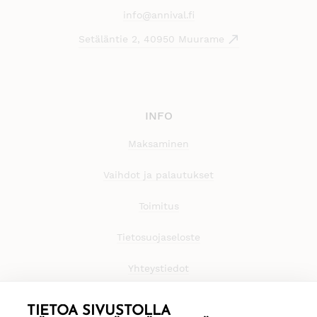
info@annival.fi
Setäläntie 2, 40950 Muurame
INFO
Maksaminen
Vaihdot ja palautukset
Toimitus
Tietosuojaseloste
Yhteystiedot
TIETOA SIVUSTOLLA