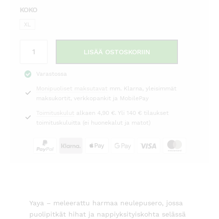
KOKO
on:
oli:
49,00 €.
79,95 €.
XL
Neulepusero
LISÄÄ OSTOSKORIIN
harmaa
Yaya
Varastossa
määrä
Monipuoliset maksutavat
mm. Klarna, yleisimmät
maksukortit, verkkopankit ja MobilePay
Toimituskulut
alkaen 4,90 €. Yli 140 € tilaukset
toimituskuluitta (ei huonekalut ja matot)
Yaya – meleerattu harmaa neulepusero, jossa
puolipitkät hihat ja nappiyksityiskohta selässä