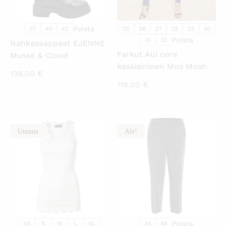
Poista
37
40
42
25
26
27
28
29
30
Poista
31
32
Nahkasaappaat EJENNE
Farkut Alli core
Musse & Cloud
keskisininen Mos Mosh
139,00
€
119,00
€
Uutuus
Ale!
KATSO PIKANÄKYMÄ
KATSO PIKANÄKYMÄ
Poista
XS
S
M
L
XL
34
46