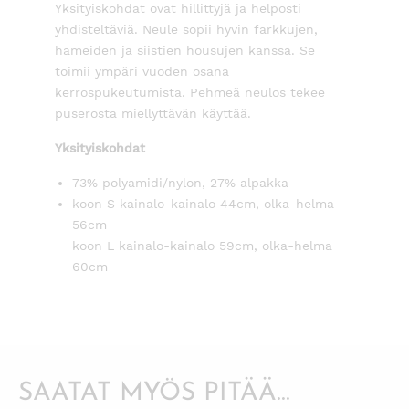
Yksityiskohdat ovat hillittyjä ja helposti
yhdisteltäviä. Neule sopii hyvin farkkujen,
hameiden ja siistien housujen kanssa. Se
toimii ympäri vuoden osana
kerrospukeutumista. Pehmeä neulos tekee
puserosta miellyttävän käyttää.
Yksityiskohdat
73% polyamidi/nylon, 27% alpakka
koon S kainalo-kainalo 44cm, olka-helma
56cm
koon L kainalo-kainalo 59cm, olka-helma
60cm
SAATAT MYÖS PITÄÄ...