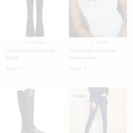
Poista
Poista
XXL
XL
Housut musta flared
Silkkitoppi valkoinen
Kaffe
Rosemunde
49,95
€
49,00
€
Uutuus
KATSO PIKANÄKYMÄ
KATSO PIKANÄKYMÄ