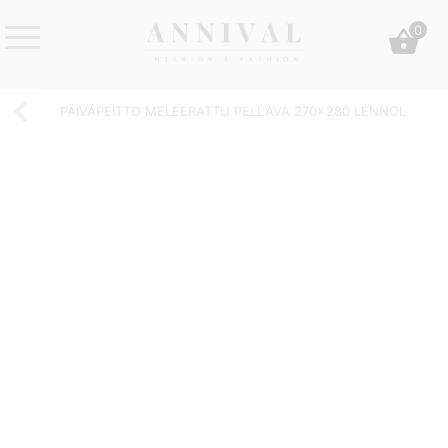
Skip
0
to
content
Annival
Sisustus
Lifestyle-
&
PÄIVÄPEITTO MELEERATTU PELLAVA 270×280 LENNOL
&
muoti
sisustusverkkokauppa