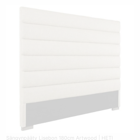
Sängynpääty Lisebon 180cm Artwood | HETI