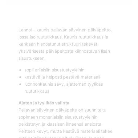
Lennol – kaunis pellavan sävyinen päiväpeitto,
jossa iso ruututikkaus. Kaunis ruututikkaus ja
kankaan hienostunut struktuuri tekevät
yksivärisestä päiväpeitosta kiinnostavan lisän
sisustukseen.
sopii erilaisiin sisustustyyleihin
kestävä ja helposti pestävä materiaali
luonnonkaunis sävy, ajattoman tyylikäs
ruututikkaus
Ajaton ja tyylikäs valinta
Pellavan sävyinen päiväpeite on suunniteltu
sopimaan monenlaisiin sisustustyyleihin
pelkistetyn ja klassisen ilmeensä ansiosta.
Peitteen kevyt, mutta kestävä materiaali tekee