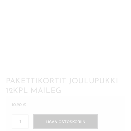
PAKETTIKORTIT JOULUPUKKI
12KPL MAILEG
10,90
€
Pakettikortit
LISÄÄ OSTOSKORIIN
joulupukki
12kpl