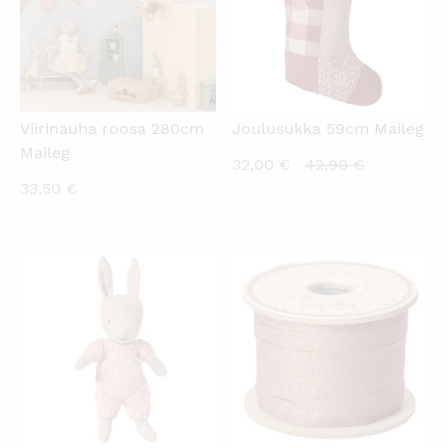
Viirinauha roosa 280cm
Joulusukka 59cm Maileg
Maileg
Nykyinen
Alkuperäi
32,00
€
42,90
€
33,50
€
hinta
hinta
on:
oli:
32,00 €.
42,90 €.
KATSO PIKANÄKYMÄ
KATSO PIKANÄKYMÄ