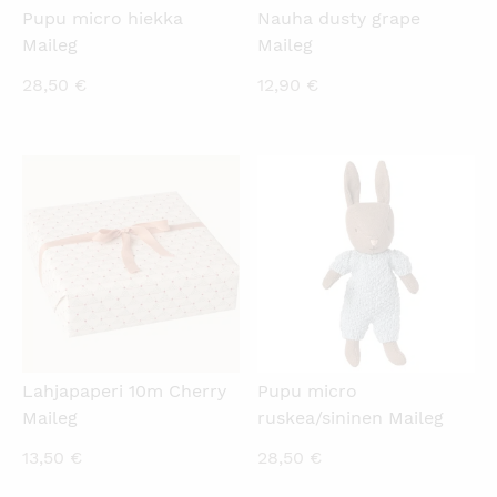
Pupu micro hiekka
Nauha dusty grape
Maileg
Maileg
28,50
€
12,90
€
KATSO PIKANÄKYMÄ
KATSO PIKANÄKYMÄ
Lahjapaperi 10m Cherry
Pupu micro
Maileg
ruskea/sininen Maileg
13,50
€
28,50
€