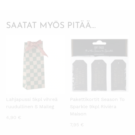
SAATAT MYÖS PITÄÄ...
KATSO PIKANÄKYMÄ
KATSO PIKANÄKYMÄ
Lahjapussi 5kpl vihreä
Pakettikortit Season To
ruudullinen S Maileg
Sparkle 9kpl Rivièra
Maison
4,90
€
7,95
€