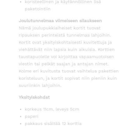
koristeellinen ja käytännöllinen lisä
paketointiin
Joulutunnelmaa viimeiseen silaukseen
Nämä joulupukkiaiheiset kortit tuovat
ripauksen perinteistä tunnelmaa lahjoihin.
Kortit ovat yksityiskohtaisesti kuvitettuja ja
viehättävät niin lapsia kuin aikuisia. Korttien
taustapuolelle voi kirjoittaa vapaamuotoisen
viestin tai pelkät saajan ja antajan nimet.
Kolme eri kuvitusta tuovat vaihtelua pakettien
koristeluun, ja kortit sopivat niin pieniin kuin
suuriinkin lahjoihin.
Yksityiskohdat
korkeus 11cm, leveys 5cm
paperi
pakkaus sisältää 12 korttia