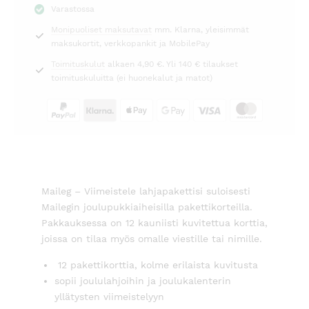
Varastossa
Maileg
Monipuoliset maksutavat
mm. Klarna, yleisimmät
määrä
maksukortit, verkkopankit ja MobilePay
Toimituskulut
alkaen 4,90 €. Yli 140 € tilaukset
toimituskuluitta (ei huonekalut ja matot)
Maileg – Viimeistele lahjapakettisi suloisesti
Mailegin joulupukkiaiheisilla pakettikorteilla.
Pakkauksessa on 12 kauniisti kuvitettua korttia,
joissa on tilaa myös omalle viestille tai nimille.
12 pakettikorttia, kolme erilaista kuvitusta
sopii joululahjoihin ja joulukalenterin
yllätysten viimeistelyyn