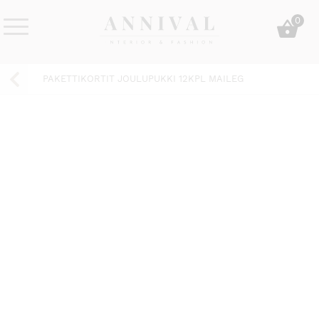
Skip
0
to
content
Annival
Sisustus
Lifestyle-
&
PAKETTIKORTIT JOULUPUKKI 12KPL MAILEG
&
muoti
sisustusverkkokauppa