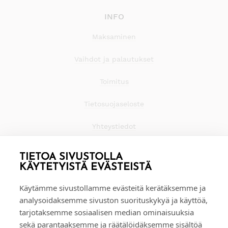
INFO
Maksaminen
Vaihdot ja palautukset
Toimitus
Tietosuojaseloste
Yhteystiedot
TIETOA SIVUSTOLLA
KÄYTETYISTÄ EVÄSTEISTÄ
Käytämme sivustollamme evästeitä kerätäksemme ja
analysoidaksemme sivuston suorituskykyä ja käyttöä,
tarjotaksemme sosiaalisen median ominaisuuksia
sekä parantaaksemme ja räätälöidäksemme sisältöä