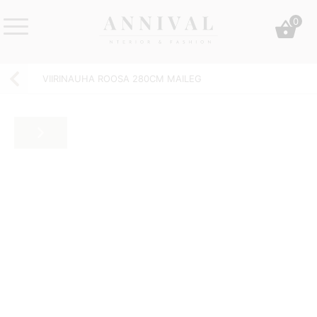
Skip
0
to
content
Annival
Sisustus
Lifestyle-
&
VIIRINAUHA ROOSA 280CM MAILEG
&
muoti
sisustusverkkokauppa