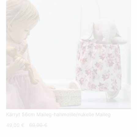
Kärryt 56cm Maileg-hahmoille/nukelle Maileg
Nykyinen
Alkuperäinen
49,00
€
69,90
€
hinta
hinta