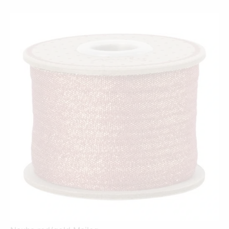
on:
oli:
49,00 €.
69,90 €.