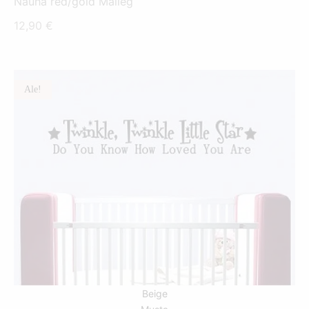
Nauha red/gold Maileg
12,90
€
Ale!
TÄLLÄ
TUOTTEELLA
ON
USEAMPI
MUUNNELMA.
VOIT
TEHDÄ
VALINNAT
TUOTTEEN
Beige
SIVULLA.