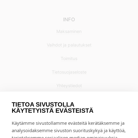
INFO
Maksaminen
Vaihdot ja palautukset
Toimitus
Tietosuojaseloste
Yhteystiedot
TIETOA SIVUSTOLLA
KÄYTETYISTÄ EVÄSTEISTÄ
Käytämme sivustollamme evästeitä kerätäksemme ja
analysoidaksemme sivuston suorituskykyä ja käyttöä,
tarjotaksemme sosiaalisen median ominaisuuksia