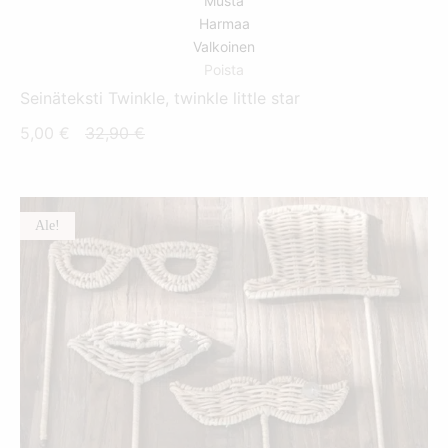
Musta
Harmaa
Valkoinen
Poista
Seinäteksti Twinkle, twinkle little star
Nykyinen
Alkuperäinen
5,00
€
32,90
€
hinta
hinta
on:
oli:
5,00 €.
32,90 €.
Ale!