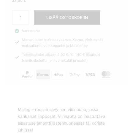
33,50
€
Viirinauha
LISÄÄ OSTOSKORIIN
roosa
280cm
Varastossa
Maileg
Monipuoliset maksutavat
mm. Klarna, yleisimmät
määrä
maksukortit, verkkopankit ja MobilePay
Toimituskulut
alkaen 4,90 €. Yli 140 € tilaukset
toimituskuluitta (ei huonekalut ja matot)
Maileg – roosan sävyinen viirinauha, jossa
kankaiset lippuosat. Viirinauha on ihastuttava
sisustuselementti lastenhuoneessa tai koriste
juhlissa!