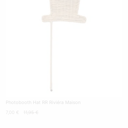
Photobooth Hat RR Riviéra Maison
Nykyinen
Alkuperäinen
7,00
€
11,95
€
hinta
hinta
on:
oli: