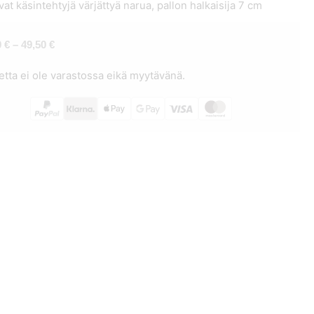
vat käsintehtyjä värjättyä narua, pallon halkaisija 7 cm
Hintaluokka:
0
€
–
49,50
€
47,90 €
etta ei ole varastossa eikä myytävänä.
-
49,50 €