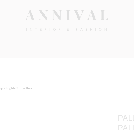
Annival
Sisustus
&
Lifestyle-
muoti
&
sisustusverkkokauppa
ppy lights 35 palloa
PAL
PAL