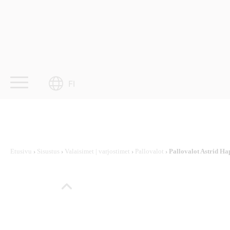
Skip
to
content
FI
Etusivu
›
Sisustus
›
Valaisimet | varjostimet
›
Pallovalot
› Pallovalot Astrid Ha