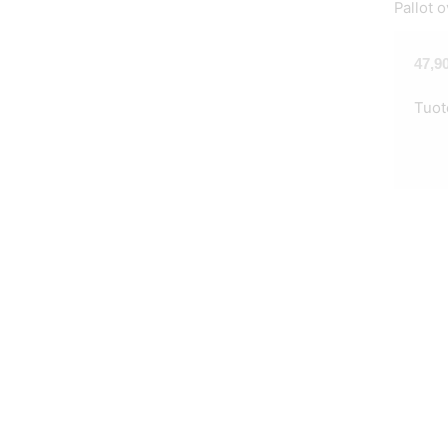
Pallot o
47,9
Tuot