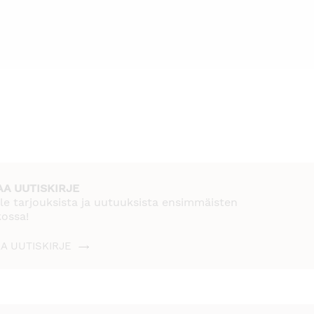
AA UUTISKIRJE
le tarjouksista ja uutuuksista ensimmäisten
kossa!
AA UUTISKIRJE