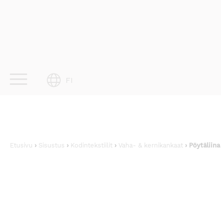
Skip
to
content
FI
Etusivu
›
Sisustus
›
Kodintekstiilit
›
Vaha- & kernikankaat
› Pöytäliina