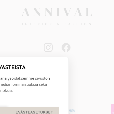
VÄSTEISTÄ
 analysoidaksemme sivuston
 median ominaisuuksia sekä
noksia.
EVÄSTEASETUKSET