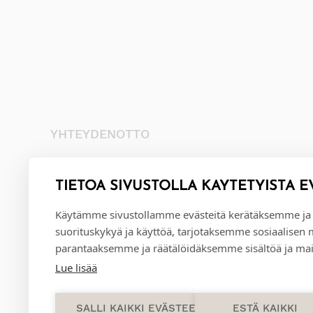
YHTEYDENOTTO
+35845 8041481
info@annival.fi
TIETOA SIVUSTOLLA KÄYTETYISTÄ E
Setäläntie 2, 40950 Muurame
Käytämme sivustollamme evästeitä kerätäksemme ja
suorituskykyä ja käyttöä, tarjotaksemme sosiaalisen
parantaaksemme ja räätälöidäksemme sisältöä ja mai
Lue lisää
SALLI KAIKKI EVÄSTEET
ESTÄ KAIKKI