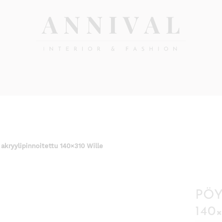
Annival
Sisustus
&
Lifestyle-
muoti
&
sisustusverkkokauppa
 akryylipinnoitettu 140×310 Wille
PÖY
140