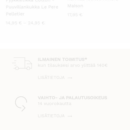
Maison
Puuvillankukka Le Pere
Pelletier
17,95
€
Hintaluokka:
14,95
€
–
24,95
€
14,95 €
-
24,95 €
ILMAINEN TOIMITUS*
kun tilauksesi arvo ylittää 140€
LISÄTIETOJA
VAIHTO- JA PALAUTUSOIKEUS
14 vuorokautta
LISÄTIETOJA