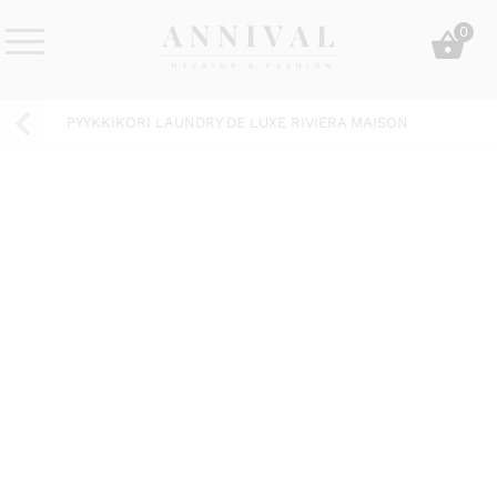
Skip
0
to
content
Annival
Sisustus
Lifestyle-
&
PYYKKIKORI LAUNDRY DE LUXE RIVIERA MAISON
&
muoti
sisustusverkkokauppa