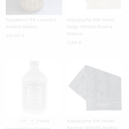
Pyykkikori RR Laundry
Kylpypyyhe RM Hotel
Riviéra Maison
beige 100x50 Riviéra
Maison
219,00
€
17,95
€
KATSO PIKANÄKYMÄ
KATSO PIKANÄKYMÄ
Kylpypyyhe RM Hotel
Poista
0,5l
1l
harmaa 100x50 Riviéra
Pyykkietikka Cotton -