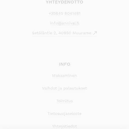
YHTEYDENOTTO
+35845 8041481
info@annival.fi
Setäläntie 2, 40950 Muurame
INFO
Maksaminen
Vaihdot ja palautukset
Toimitus
Tietosuojaseloste
Yhteystiedot