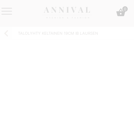
Skip
0
to
content
Annival
Sisustus
Lifestyle-
&
TALOLYHTY KELTAINEN 19CM IB LAURSEN
&
muoti
sisustusverkkokauppa