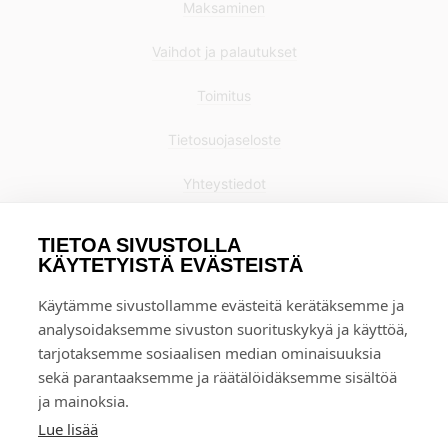
Maksaminen
Vaihdot ja palautukset
Toimitus
Tietosuojaseloste
Yhteystiedot
TIETOA SIVUSTOLLA
KÄYTETYISTÄ EVÄSTEISTÄ
Käytämme sivustollamme evästeitä kerätäksemme ja
analysoidaksemme sivuston suorituskykyä ja käyttöä,
tarjotaksemme sosiaalisen median ominaisuuksia
sekä parantaaksemme ja räätälöidäksemme sisältöä
ja mainoksia.
Lue lisää