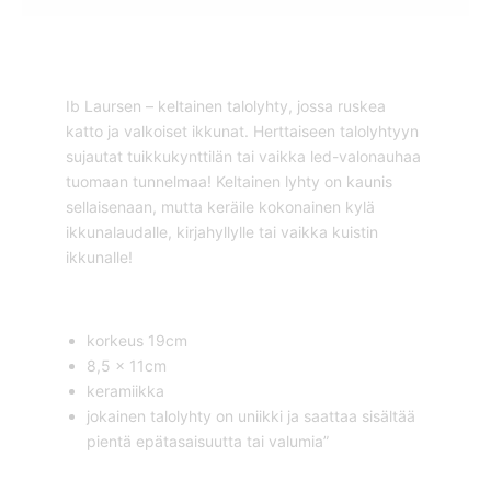
Ib Laursen – keltainen talolyhty, jossa ruskea
katto ja valkoiset ikkunat. Herttaiseen talolyhtyyn
sujautat tuikkukynttilän tai vaikka led-valonauhaa
tuomaan tunnelmaa! Keltainen lyhty on kaunis
sellaisenaan, mutta keräile kokonainen kylä
ikkunalaudalle, kirjahyllylle tai vaikka kuistin
ikkunalle!
korkeus 19cm
8,5 x 11cm
keramiikka
jokainen talolyhty on uniikki ja saattaa sisältää
pientä epätasaisuutta tai valumia”