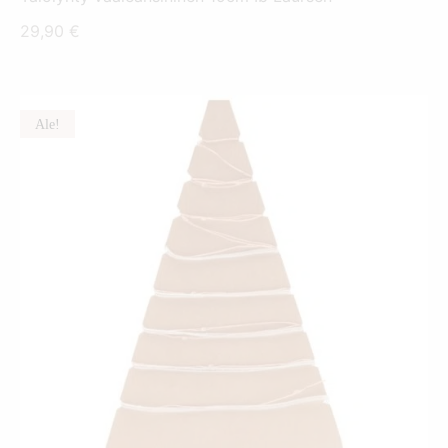
29,90
€
Ale!