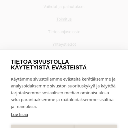
Vaihdot ja palautukset
Toimitus
Tietosuojaseloste
Yhteystiedot
TIETOA SIVUSTOLLA
KÄYTETYISTÄ EVÄSTEISTÄ
Käytämme sivustollamme evästeitä kerätäksemme ja
analysoidaksemme sivuston suorituskykyä ja käyttöä,
tarjotaksemme sosiaalisen median ominaisuuksia
sekä parantaaksemme ja räätälöidäksemme sisältöä
ja mainoksia.
Lue lisää