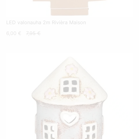
LED valonauha 2m Rivièra Maison
Nykyinen
Alkuperäinen
6,00
€
7,95
€
hinta
hinta
on:
oli:
6,00 €.
7,95 €.