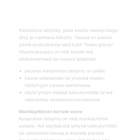
Ihastuttava talolyhty, jossa kaunis vaalean beige
sävy ja rusehtava tiilikatto. Talossa on suloisia
pieniä yksityiskohtia sekä kyltti ”Green grocer”.
Vihanneskauppa on mitä suloisin lisä
talokokoelmaasi tai mukava lahjaidea!
jokainen keraaminen talolyhty on uniikki
kaunis sellaisenaan tai yhdessä muiden
talolyhtyjen kanssa asetelmassa
käytä lyhdyn sisässä tuikkukynttilää tai led-
valonauhaa nauttiaksesi tunnelmasta
Monikäyttöinen koriste-esine
Keraaminen talolyhty on mitä monikäyttöisin
somiste. Voit käyttää sitä lyhtynä tuikkukynttilän
tai valonauhan kanssa ja ihastella pienistä