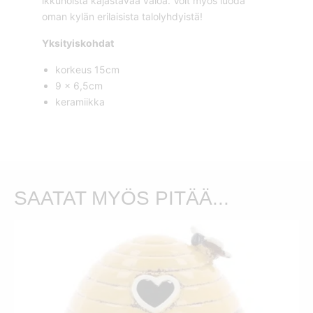
ikkunoista kajastavaa valoa. Voit myös luoda
oman kylän erilaisista talolyhdyistä!
Yksityiskohdat
korkeus 15cm
9 x 6,5cm
keramiikka
SAATAT MYÖS PITÄÄ...