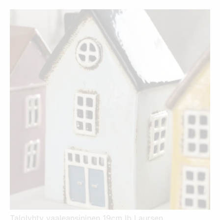
Talolyhty vaaleansininen 19cm Ib Laursen