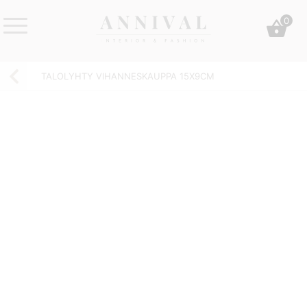
Skip
0
to
content
Annival
Sisustus
Lifestyle-
&
TALOLYHTY VIHANNESKAUPPA 15X9CM
&
muoti
sisustusverkkokauppa