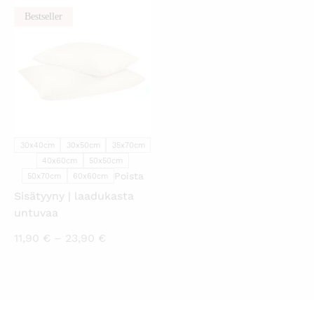
Bestseller
KATSO PIKANÄKYMÄ
30x40cm
30x50cm
35x70cm
40x60cm
50x50cm
Poista
50x70cm
60x60cm
Sisätyyny | laadukasta
untuvaa
Hintaluokka:
11,90
€
–
23,90
€
11,90 €
-
23,90 €