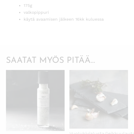
175g
valkopippuri
käytä avaamisen jälkeen 16kk kuluessa
SAATAT MYÖS PITÄÄ...
KATSO PIKANÄKYMÄ
KATSO PIKANÄKYMÄ
Vuolukivialusta/leikkuulaut