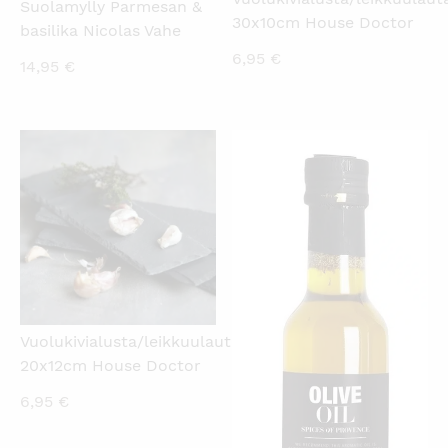
Suolamylly Parmesan &
30x10cm House Doctor
basilika Nicolas Vahe
6,95
€
14,95
€
KATSO PIKANÄKYMÄ
KATSO PIKANÄKYMÄ
Vuolukivialusta/leikkuulauta
20x12cm House Doctor
6,95
€