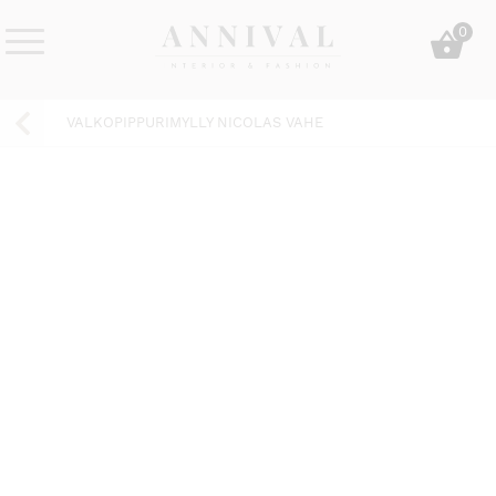
Skip
0
to
content
Annival
Sisustus
Lifestyle-
&
VALKOPIPPURIMYLLY NICOLAS VAHE
&
muoti
sisustusverkkokauppa