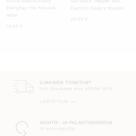
Suola-pippurimylly
Söl Black Pepper Mill
Everyday mix Nicolas
Electric Riviera Maison
Vahe
29,95
€
14,95
€
ILMAINEN TOIMITUS*
kun tilauksesi arvo ylittää 140€
LISÄTIETOJA
VAIHTO- JA PALAUTUSOIKEUS
14 vuorokautta