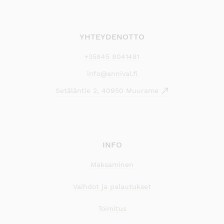
YHTEYDENOTTO
+35845 8041481
info@annival.fi
Setäläntie 2, 40950 Muurame
INFO
Maksaminen
Vaihdot ja palautukset
Toimitus