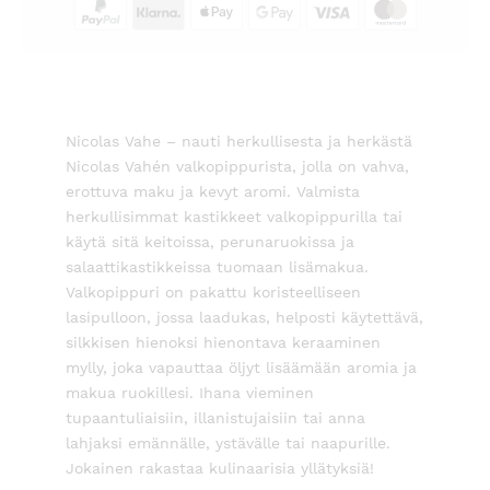
Nicolas Vahe – nauti herkullisesta ja herkästä
Nicolas Vahén valkopippurista, jolla on vahva,
erottuva maku ja kevyt aromi. Valmista
herkullisimmat kastikkeet valkopippurilla tai
käytä sitä keitoissa, perunaruokissa ja
salaattikastikkeissa tuomaan lisämakua.
Valkopippuri on pakattu koristeelliseen
lasipulloon, jossa laadukas, helposti käytettävä,
silkkisen hienoksi hienontava keraaminen
mylly, joka vapauttaa öljyt lisäämään aromia ja
makua ruokillesi. Ihana vieminen
tupaantuliaisiin, illanistujaisiin tai anna
lahjaksi emännälle, ystävälle tai naapurille.
Jokainen rakastaa kulinaarisia yllätyksiä!