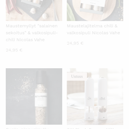
Maustemyllyt "salainen
Maustelajitelma chili &
sekoitus" & valkosipuli-
valkosipuli Nicolas Vahe
chili Nicolas Vahe
24,95
€
24,95
€
Uutuus
KATSO PIKANÄKYMÄ
KATSO PIKANÄKYMÄ