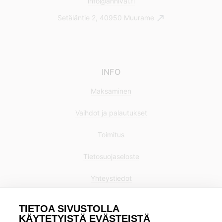
info@annival.fi
Setäläntie 2, 40950 Muurame
INFO
Maksaminen
Vaihdot ja palautukset
Toimitus
Tietosuojaseloste
Yhteystiedot
TIETOA SIVUSTOLLA
KÄYTETYISTÄ EVÄSTEISTÄ