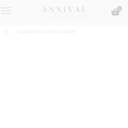
Skip
0
to
content
Annival
Sisustus
Lifestyle-
&
YKSISARVINEN 13X17CM MAILEG
&
muoti
sisustusverkkokauppa