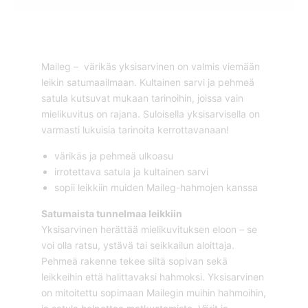
Maileg – värikäs yksisarvinen on valmis viemään
leikin satumaailmaan. Kultainen sarvi ja pehmeä
satula kutsuvat mukaan tarinoihin, joissa vain
mielikuvitus on rajana. Suloisella yksisarvisella on
varmasti lukuisia tarinoita kerrottavanaan!
värikäs ja pehmeä ulkoasu
irrotettava satula ja kultainen sarvi
sopii leikkiin muiden Maileg-hahmojen kanssa
Satumaista tunnelmaa leikkiin
Yksisarvinen herättää mielikuvituksen eloon – se
voi olla ratsu, ystävä tai seikkailun aloittaja.
Pehmeä rakenne tekee siitä sopivan sekä
leikkeihin että halittavaksi hahmoksi. Yksisarvinen
on mitoitettu sopimaan Mailegin muihin hahmoihin,