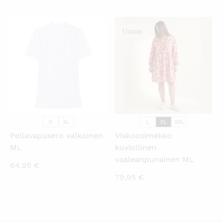
Uutuus
KATSO PIKANÄKYMÄ
KATSO PIKANÄKYMÄ
S
XL
L
XL
XXL
Pellavapusero valkoinen
Viskoosimekko
ML
kuviollinen
vaaleanpunainen ML
64,95
€
79,95
€