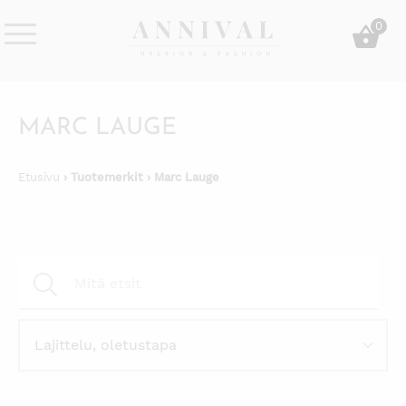
Skip
0
to
content
Annival
Sisustus
Lifestyle-
&
&
muoti
MARC LAUGE
sisustusverkkokauppa
Etusivu
› Tuotemerkit › Marc Lauge