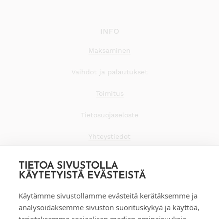
INFO
Maksaminen
Vaihdot ja palautukset
Toimitus
Tietosuojaseloste
Yhteystiedot
TIETOA SIVUSTOLLA
KÄYTETYISTÄ EVÄSTEISTÄ
Käytämme sivustollamme evästeitä kerätäksemme ja
analysoidaksemme sivuston suorituskykyä ja käyttöä,